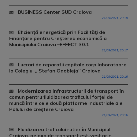
BUSINESS Center SUD Craiova
21/09/2021, 20:18
Eficienţă energetică prin Facilităţi de
Finanţare pentru Creşterea economică a
Municipiului Craiova –EFFECT 30.1
21/09/2021, 20:17
Lucrari de reparatii capitale corp laboratoare
la Colegiul ,, Stefan Odobleja’’ Craiova
21/09/2021, 20:16
Modernizarea infrastructurii de transport în
comun pentru fluidizarea traficului forţei de
muncă între cele două platforme industriale ale
Polului de creştere Craiova
21/09/2021, 20:16
Fluidizarea traficului rutier în Municipiul
Craiova, pe axa de transport est-vest prin