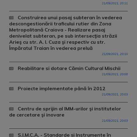
21/09/2021, 20:11
Construirea unui pasaj subteran în vederea
descongestionării traficului rutier din Zona
Metropolitană Craiova - Realizare pasaj
denivelat subteran, pe sub intersecţia străzii
Arieş cu str. A. I. Cuza şi respectiv cu str.
Împăratul Traian în vederea preluă
21/09/2021, 20:10
Reabilitare si dotare Cămin Cultural Mischii
21/09/2021, 20:08
Proiecte implementate până în 2012
21/09/2021, 20:03
Centru de sprijin al IMM-urilor şi institutelor
de cercetare şi inovare
21/09/2021, 20:03
S.I.M.C.A. - Standarde și Instrumente în