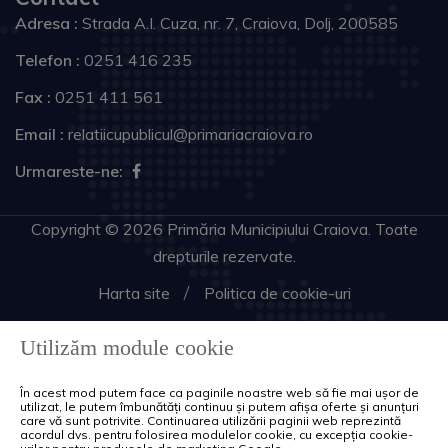
Adresa :
Strada A.I. Cuza, nr. 7, Craiova, Dolj, 200585
Telefon :
0251 416 235
Fax :
0251 411 561
Email :
relatiicupublicul@primariacraiova.ro
Urmareste-ne:
Copyright © 2026 Primăria Municipiului Craiova. Toate
drepturile rezervate.
Harta site
Politica de cookie-uri
Utilizăm module cookie
În acest mod putem face ca paginile noastre web să fie mai ușor de
utilizat, le putem îmbunătăți continuu și putem afișa oferte și anunțuri
care vă sunt potrivite. Continuarea utilizării paginii web reprezintă
acordul dvs. pentru folosirea modulelor cookie, cu excepția cookie-