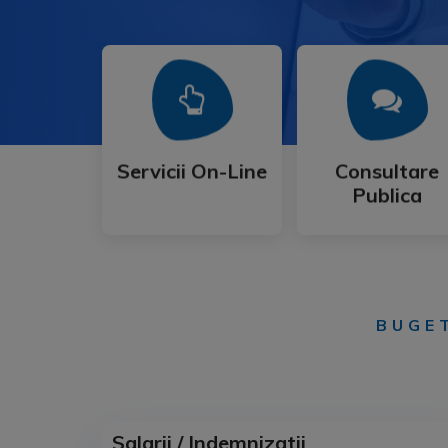
Mai Mult
Mai Mult
Publica
Servicii On-Line
Consultare
Servicii On-Line
Consultare
Publica
BUGET
Salarii / Indemnizatii