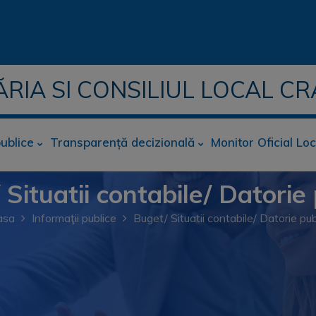
ĂRIA SI CONSILIUL LOCAL CR
publice
Transparență decizională
Monitor Oficial Loc
Situatii contabile/ Datorie
asa
Informaţii publice
Buget/ Situatii contabile/ Datorie pub