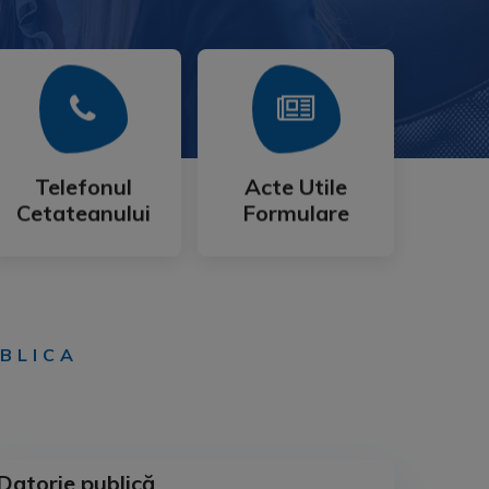
Mai Mult
Mai Mult
Cetateanului
Formulare
Telefonul
Acte Utile
Telefonul
Acte Utile
Cetateanului
Formulare
UBLICA
Datorie publică