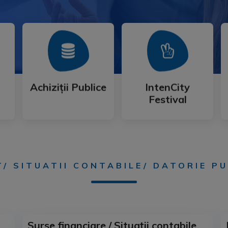
Mai Mult
Mai Mult
Festival
Achiziții Publice
IntenCity
Achiziții Publice
IntenCity
Festival
/ SITUATII CONTABILE/ DATORIE P
Surse financiare / Situații contabile