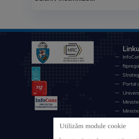
Linku
InfoCon
fiiprega
Strateg
Portal 
Univers
Minister
Ministe
Instituţ
Utilizăm module cookie
Consili
Sistemu