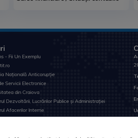
ri
C
s - Fii Un Exemplu
A
2
tit.ro
ia Națională Anticorupție
T
de Servicii Electronice
F
itatea din Craiova
Em
ul Dezvoltării, Lucrărilor Publice și Administrației
rul Afacerilor Interne
U
ia Prefectului Dolj
ul Judeţean Dolj
l Electronic Naţional