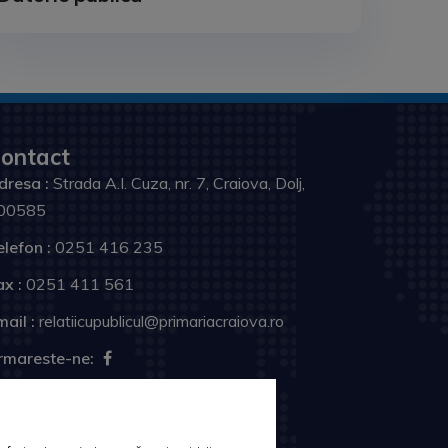
ontact
dresa :
Strada A.I. Cuza, nr. 7, Craiova, Dolj,
00585
elefon :
0251 416 235
ax :
0251 411 561
ail :
relatiicupublicul@primariacraiova.ro
rmareste-ne: