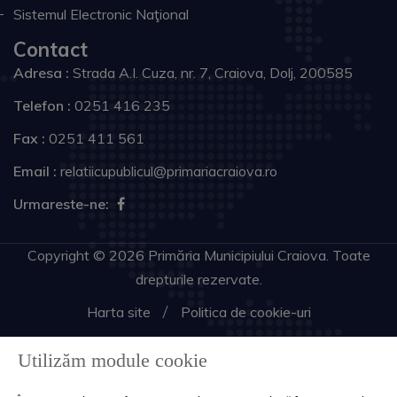
Sistemul Electronic Naţional
Contact
Adresa :
Strada A.I. Cuza, nr. 7, Craiova, Dolj, 200585
Telefon :
0251 416 235
Fax :
0251 411 561
Email :
relatiicupublicul@primariacraiova.ro
Urmareste-ne:
Copyright © 2026 Primăria Municipiului Craiova. Toate
drepturile rezervate.
Harta site
Politica de cookie-uri
Utilizăm module cookie