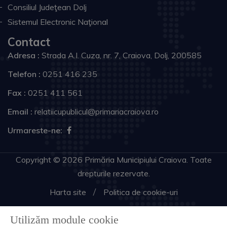
Consiliul Judeţean Dolj
Sistemul Electronic Naţional
Contact
Adresa :
Strada A.I. Cuza, nr. 7, Craiova, Dolj, 200585
Telefon :
0251 416 235
Fax :
0251 411 561
Email :
relatiicupublicul@primariacraiova.ro
Urmareste-ne:
Copyright © 2026 Primăria Municipiului Craiova. Toate
drepturile rezervate.
Harta site
Politica de cookie-uri
Utilizăm module cookie