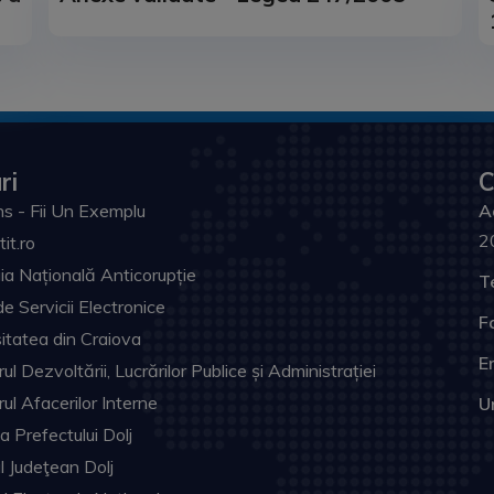
ri
C
s - Fii Un Exemplu
A
2
tit.ro
ia Națională Anticorupție
T
de Servicii Electronice
F
itatea din Craiova
Em
ul Dezvoltării, Lucrărilor Publice și Administrației
rul Afacerilor Interne
U
ia Prefectului Dolj
ul Judeţean Dolj