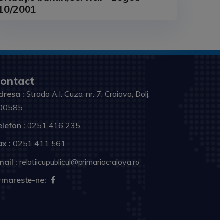
10/2001
ontact
dresa :
Strada A.I. Cuza, nr. 7, Craiova, Dolj,
00585
elefon :
0251 416 235
ax :
0251 411 561
ail :
relatiicupublicul@primariacraiova.ro
rmareste-ne: