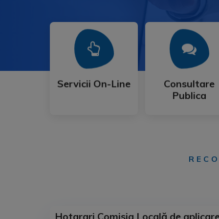
Mai Mult
Mai Mult
Publica
Servicii On-Line
Consultare
Servicii On-Line
Consultare
Publica
RECO
Hotarari Comisia Locală de aplicare