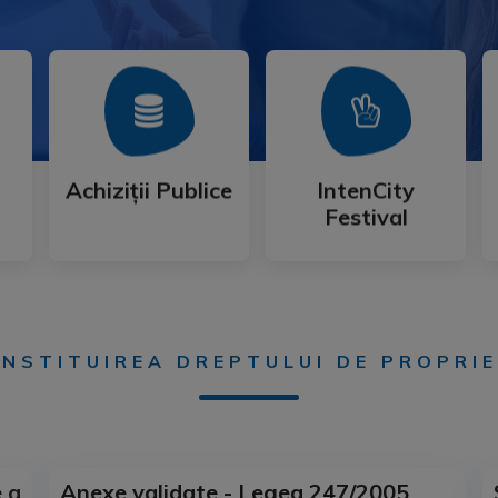
Mai Mult
Mai Mult
Festival
Achiziții Publice
IntenCity
Achiziții Publice
IntenCity
Festival
NSTITUIREA DREPTULUI DE PROPRI
 a
Anexe validate - Legea 247/2005