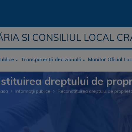
ĂRIA SI CONSILIUL LOCAL CR
publice
Transparență decizională
Monitor Oficial Loc
tituirea dreptului de prop
asa
Informaţii publice
Reconstituirea dreptului de propriet