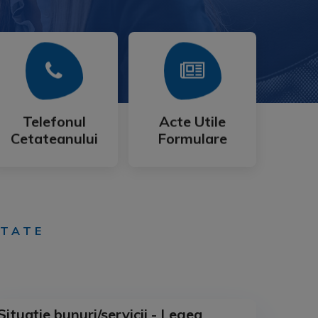
Mai Mult
Mai Mult
Cetateanului
Formulare
Telefonul
Acte Utile
Telefonul
Acte Utile
Cetateanului
Formulare
ETATE
Situaţie bunuri/servicii - Legea