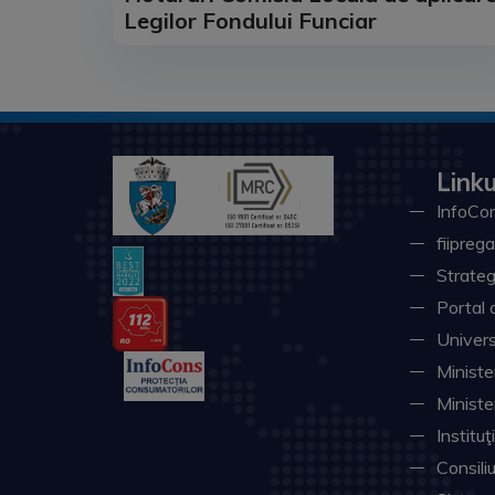
Legilor Fondului Funciar
Linku
InfoCon
fiiprega
Strateg
Portal 
Univers
Minister
Ministe
Instituţ
Consili