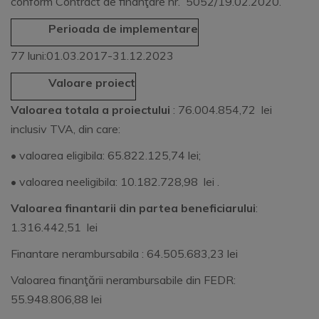
conform Contract de finanţare nr. 5052/19.02.2020.
Perioada de implementare
77 luni:01.03.2017-31.12.2023
Valoare proiect
Valoarea totala a proiectului
: 76.004.854,72 lei
inclusiv TVA, din care:
• valoarea eligibila: 65.822.125,74 lei;
• valoarea neeligibila: 10.182.728,98 lei .
Valoarea finantarii din partea beneficiarului
:
1.316.442,51 lei
Finantare nerambursabila : 64.505.683,23 lei
Valoarea finanţării nerambursabile din FEDR:
55.948.806,88 lei