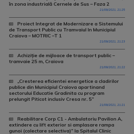
în zona industrială Cernele de Sus – Faza 2
21/09/2021, 21:25
Proiect Integrat de Modernizare a Sistemului
de Transport Public cu Tramvaiul In Municipiul
Craiova – MOTRIC –T 1
21/09/2021, 21:23
Achiziție de mijloace de transport public –
tramvaie 25 m, Craiova
21/09/2021, 21:22
„Cresterea eficientei energetice a cladirilor
publice din Municipiul Craiova apartinand
sectorului Educatie Gradinita cu program
prelungit Piticot inclusiv Cresa nr. 5”
21/09/2021, 21:21
Reabilitare Corp C1 - Ambulatoriu Pavilion A,
extindere cu lift exterior si amplasare rampa
gunoi (colectare selectiva)” la Spitalul Clinic