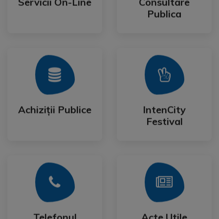
Servicii On-Line
Consultare
Servicii On-Line
Consultare
Publica
Mai Mult
Mai Mult
Festival
Achiziții Publice
IntenCity
Achiziții Publice
IntenCity
Festival
Mai Mult
Mai Mult
Cetateanului
Formulare
Telefonul
Acte Utile