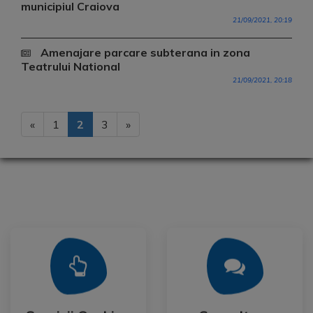
municipiul Craiova
21/09/2021, 20:19
Amenajare parcare subterana in zona
Teatrului National
21/09/2021, 20:18
«
1
2
3
»
Mai Mult
Mai Mult
Publica