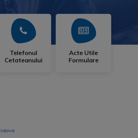
Mai Mult
Mai Mult
Cetateanului
Formulare
Telefonul
Acte Utile
Telefonul
Acte Utile
Cetateanului
Formulare
Craiova