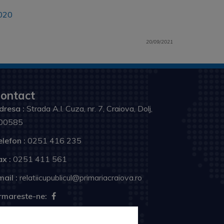
2020
20/09/2021
ontact
dresa :
Strada A.I. Cuza, nr. 7, Craiova, Dolj,
00585
elefon :
0251 416 235
ax :
0251 411 561
ail :
relatiicupublicul@primariacraiova.ro
rmareste-ne: