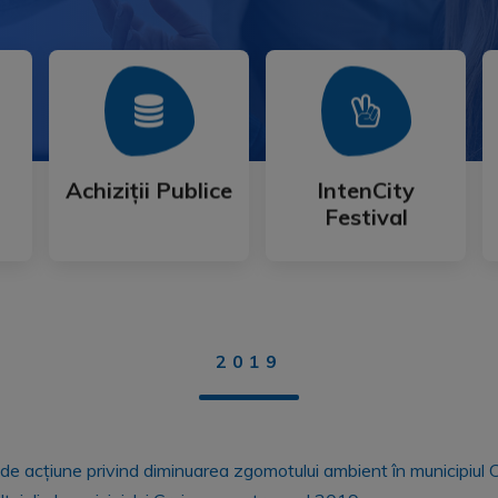
Mai Mult
Mai Mult
Festival
Achiziții Publice
IntenCity
Achiziții Publice
IntenCity
Festival
2019
 de acțiune privind diminuarea zgomotului ambient în municipiul 