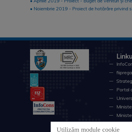
• Aprilie 2019 - Proiect - Buget de venituri și che
• Noiembrie 2019 - Proiect de hotărâre privind st
Linku
InfoCon
fiiprega
Strateg
Portal 
Univers
Minister
Ministe
Instituţ
Utilizăm module cookie