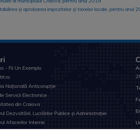
ltuieli al municipiului Craiova, pentru anul 2019
abilirea și aprobarea impozitelor și taxelor locale, pentru anul 
ri
C
s - Fii Un Exemplu
A
2
tit.ro
ia Națională Anticorupție
T
de Servicii Electronice
F
itatea din Craiova
Em
ul Dezvoltării, Lucrărilor Publice și Administrației
rul Afacerilor Interne
U
ia Prefectului Dolj