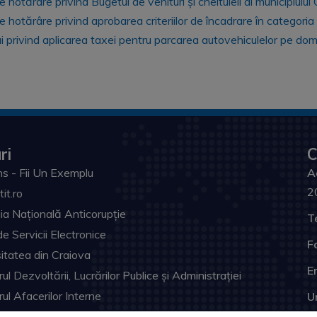
hotărâre privind Bugetul de venituri și cheltuieli al municipiulu
tărâre privind aprobarea criteriilor de încadrare în categoria clăd
ui privind aplicarea taxei pentru parcarea autovehiculelor pe dome
ri
C
s - Fii Un Exemplu
A
2
tit.ro
ia Națională Anticorupție
T
de Servicii Electronice
F
itatea din Craiova
Em
ul Dezvoltării, Lucrărilor Publice și Administrației
rul Afacerilor Interne
U
ia Prefectului Dolj