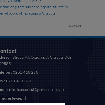
i Craiova pentru anul 2017
irilor şi terenurilor neîngrijite situate în
niul public al municipiului Craiova.
20/09/2021
ontact
dresa :
Strada A.I. Cuza, nr. 7, Craiova, Dolj,
00585
elefon :
0251 416 235
ax :
0251 411 561
ail :
relatiicupublicul@primariacraiova.ro
rmareste-ne: