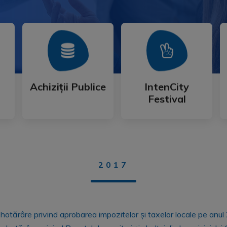
Mai Mult
Mai Mult
Festival
Achiziții Publice
IntenCity
Achiziții Publice
IntenCity
Festival
2017
hotărâre privind aprobarea impozitelor și taxelor locale pe anu