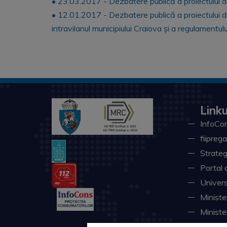
• 23.03.2017 - Dezbatere publică a proiectului de 
• 12.01.2017 - Dezbatere publică a proiectului de ho
intravilanul municipiului Craiova și a regulamentul
Linku
InfoCon
fiiprega
Strateg
Portal 
Univers
Minister
Ministe
Instituţ