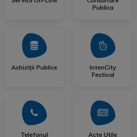
Servicii On-Line
Consultare
Servicii On-Line
Consultare
Publica
Mai Mult
Mai Mult
Festival
Achiziții Publice
IntenCity
Achiziții Publice
IntenCity
Festival
Mai Mult
Mai Mult
Cetateanului
Formulare
Telefonul
Acte Utile