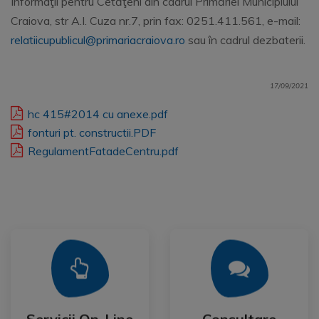
Informaţii pentru Cetăţeni din cadrul Primăriei Municipiului
Craiova, str A.I. Cuza nr.7, prin fax: 0251.411.561, e-mail:
relatiicupublicul@primariacraiova.ro
sau în cadrul dezbaterii.
17/09/2021
hc 415#2014 cu anexe.pdf
fonturi pt. constructii.PDF
RegulamentFatadeCentru.pdf
Mai Mult
Mai Mult
Publica