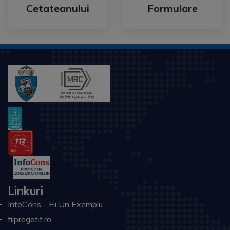
Telefonul
Acte Utile
Cetateanului
Formulare
Linkuri
InfoCons - Fii Un Exemplu
fiipregatit.ro