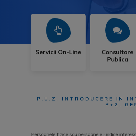
Mai Mult
Mai Mult
Publica
Servicii On-Line
Consultare
Servicii On-Line
Consultare
Publica
P.U.Z. INTRODUCERE IN I
P+2, GE
Persoanele fizice sau persoanele juridice interes