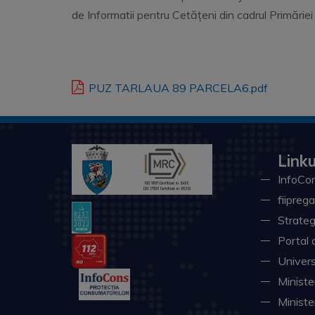
de Informatii pentru Cetățeni din cadrul Primăriei
PUZ TARLAUA 89 PARCELA6.pdf
Linku
InfoCon
fiiprega
Strateg
Portal 
Univers
Minister
Ministe