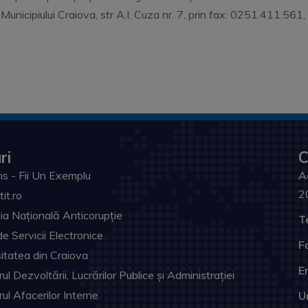
 Municipiului Craiova, str A.I. Cuza nr. 7, prin fax: 0251.411.561
ri
C
s - Fii Un Exemplu
A
2
tit.ro
ia Națională Anticorupție
T
de Servicii Electronice
F
itatea din Craiova
Em
ul Dezvoltării, Lucrărilor Publice și Administrației
rul Afacerilor Interne
U