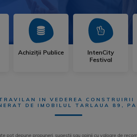
Mai Mult
Mai Mult
Festival
Achiziții Publice
IntenCity
Achiziții Publice
IntenCity
Festival
NTRAVILAN IN VEDEREA CONSTRUIRII
NERAT DE IMOBILUL TARLAUA 89, P
ate pot depune propuneri, sugestii sau opinii cu valoare de rec