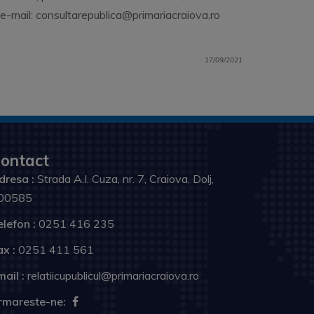
, e-mail: consultarepublica@primariacraiova.ro
17/09/2021
ontact
dresa :
Strada A.I. Cuza, nr. 7, Craiova, Dolj,
00585
elefon :
0251 416 235
ax :
0251 411 561
ail :
relatiicupublicul@primariacraiova.ro
rmareste-ne: