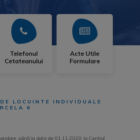
Mai Mult
Mai Mult
Cetateanului
Formulare
Telefonul
Acte Utile
Telefonul
Acte Utile
Cetateanului
Formulare
 DE LOCUINTE INDIVIDUALE
ARCELA 6
omandare, până la data de 01.11.2020, la Centrul