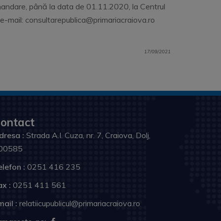
omandare, până la data de 01.11.2020, la Centrul
, e-mail: consultarepublica@primariacraiova.ro
17/09/2021
ontact
dresa :
Strada A.I. Cuza, nr. 7, Craiova, Dolj,
00585
elefon :
0251 416 235
ax :
0251 411 561
ail :
relatiicupublicul@primariacraiova.ro