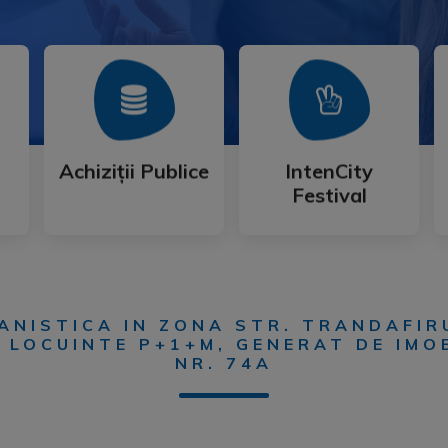
Mai Mult
Mai Mult
Festival
Achiziții Publice
IntenCity
Achiziții Publice
IntenCity
Festival
ANISTICA IN ZONA STR. TRANDAFIRU
 LOCUINTE P+1+M, GENERAT DE IMO
NR. 74A