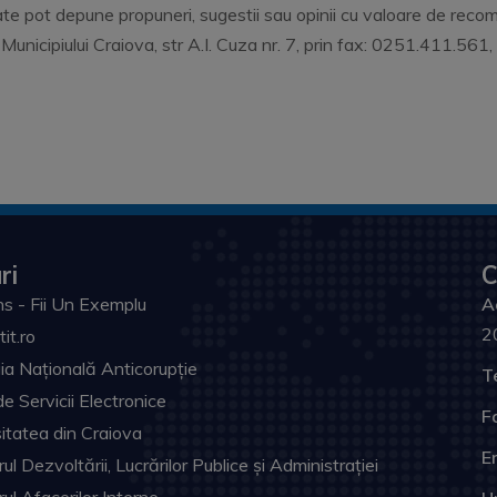
ate pot depune propuneri, sugestii sau opinii cu valoare de rec
 Municipiului Craiova, str A.I. Cuza nr. 7, prin fax: 0251.411.561
ri
C
s - Fii Un Exemplu
A
2
tit.ro
ia Națională Anticorupție
T
de Servicii Electronice
F
itatea din Craiova
Em
ul Dezvoltării, Lucrărilor Publice și Administrației