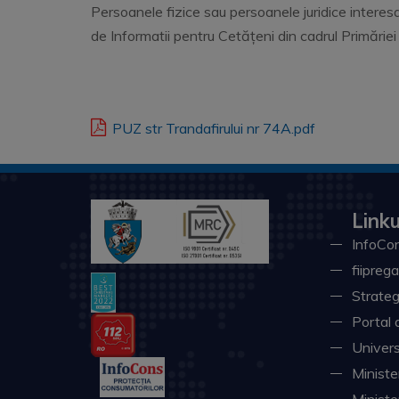
Persoanele fizice sau persoanele juridice interes
de Informatii pentru Cetățeni din cadrul Primăriei
PUZ str Trandafirului nr 74A.pdf
Linku
InfoCon
fiiprega
Strateg
Portal 
Univers
Minister