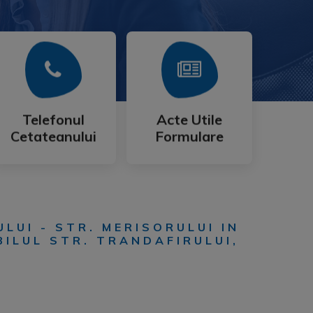
Mai Mult
Mai Mult
Cetateanului
Formulare
Telefonul
Acte Utile
Telefonul
Acte Utile
Cetateanului
Formulare
LUI - STR. MERISORULUI IN
BILUL STR. TRANDAFIRULUI,