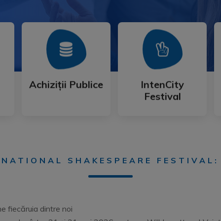
Mai Mult
Mai Mult
Festival
Achiziții Publice
IntenCity
Achiziții Publice
IntenCity
Festival
RNATIONAL SHAKESPEARE FESTIVAL:
e fiecăruia dintre noi