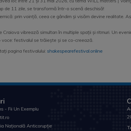
avea loc între 21 și 31 mai 2026, cu tema WILL matters | Voința
imp de 11 zile, se transformă într-o scenă deschisă!
ernică: prin voință, ceea ce gândim și visăm devine realitate. 
e Craiova vibrează simultan în multiple spații și ritmuri. Un even
o voce: festivalul se trăiește și se co-creează.
ați pagina festivalului:
shakespearefestival.online
ri
C
s - Fii Un Exemplu
A
2
tit.ro
ia Națională Anticorupție
T