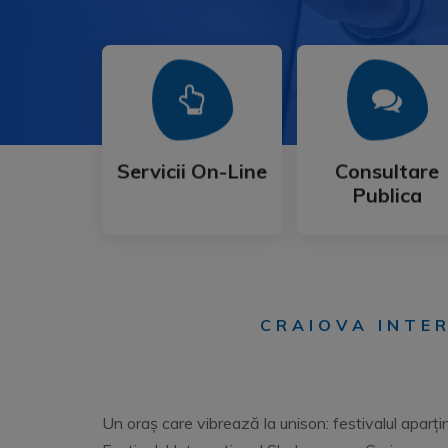
Mai Mult
Mai Mult
Publica
Servicii On-Line
Consultare
Servicii On-Line
Consultare
Publica
CRAIOVA INTE
Un oraș care vibrează la unison: festivalul aparțin