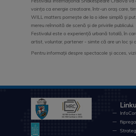
Festivalul Internațional Shakespeare Craiova va 
voința ca energie creatoare, într-un oraș care, t
WILL matters pornește de la o idee simplă și put
mereu reînnoită de scenă și de privirile publicului.
Festivalul este o experiență urbană totală, în car
artist, voluntar, partener - simte că are un loc și 
Pentru informații despre spectacole și acces, vizit
Linku
InfoCon
fiiprega
Strateg