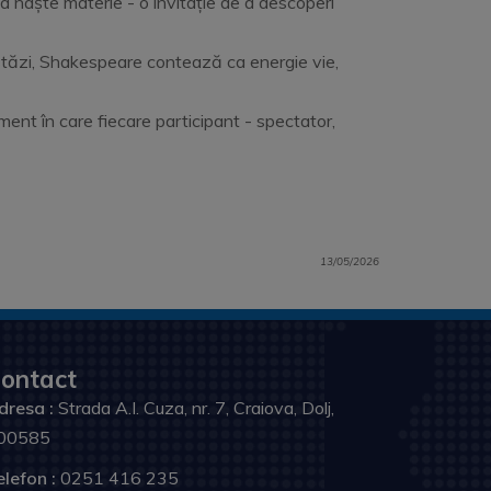
 naște materie - o invitație de a descoperi
Astăzi, Shakespeare contează ca energie vie,
iment în care fiecare participant - spectator,
13/05/2026
ontact
dresa :
Strada A.I. Cuza, nr. 7, Craiova, Dolj,
00585
elefon :
0251 416 235