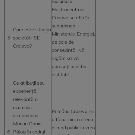
Sucursala
Electrocentrale
Craiova se află în
subordinea
Care este situația
Ministerului Energiei,
5
societății SE
pe cale de
Craiova?
consecință , vă
rugăm să vă
adresați acestei
instituții!
Ce atribuții sau
experiență
relevantă a
acumulat
Primăria Craiova nu
viceprimarul
a făcut nicio referire
Marian Daniel
în mod public la vreo
6
Păloiu în cadrul