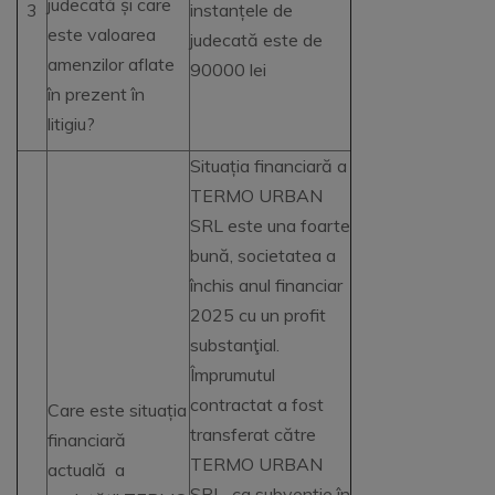
judecată și care
3
instanțele de
este valoarea
judecată este de
amenzilor aflate
90000 lei
în prezent în
litigiu?
Situația financiară a
TERMO URBAN
SRL este una foarte
bună, societatea a
închis anul financiar
2025 cu un profit
substanţial.
Împrumutul
contractat a fost
Care este situația
transferat către
financiară
TERMO URBAN
actuală a
SRL ca subvenție în