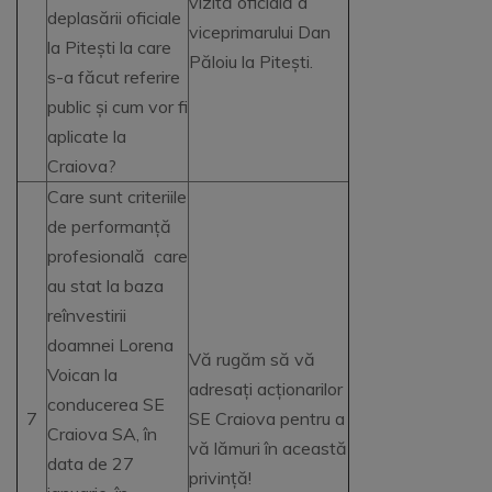
vizită oficială a
deplasării oficiale
viceprimarului Dan
la Pitești la care
Păloiu la Pitești.
s-a făcut referire
public și cum vor fi
aplicate la
Craiova?
Care sunt criteriile
de performanță
profesională care
au stat la baza
reînvestirii
doamnei Lorena
Vă rugăm să vă
Voican la
adresați acționarilor
conducerea SE
7
SE Craiova pentru a
Craiova SA, în
vă lămuri în această
data de 27
privință!