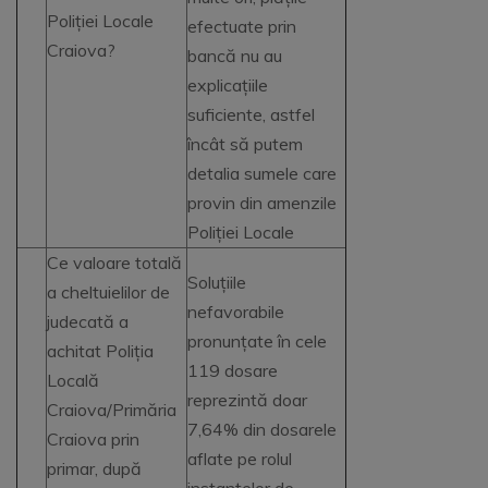
Poliției Locale
efectuate prin
Craiova?
bancă nu au
explicațiile
suficiente, astfel
încât să putem
detalia sumele care
provin din amenzile
Poliției Locale
Ce valoare totală
Soluțiile
a cheltuielilor de
nefavorabile
judecată a
pronunțate în cele
achitat Poliția
119 dosare
Locală
reprezintă doar
Craiova/Primăria
7,64% din dosarele
Craiova prin
aflate pe rolul
primar, după