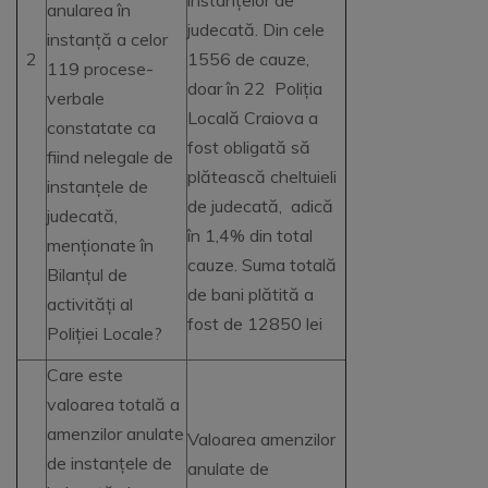
instanțelor de
anularea în
judecată. Din cele
instanță a celor
2
1556 de cauze,
119 procese-
doar în 22 Poliția
verbale
Locală Craiova a
constatate ca
fost obligată să
fiind nelegale de
plătească cheltuieli
instanțele de
de judecată, adică
judecată,
în 1,4% din total
menționate în
cauze. Suma totală
Bilanțul de
de bani plătită a
activități al
fost de 12850 lei
Poliției Locale?
Care este
valoarea totală a
amenzilor anulate
Valoarea amenzilor
de instanțele de
anulate de