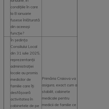
ianuarie, în
condițiile în care
la 8 ianuarie
fusese înlăturată
din aceeași
funcție?
În ședința
Consiliului Local
din 31 iulie 2025,
reprezentanții
administrației
locale au promis
Primăria Craiova va
medicilor de
asigura, exact cum a
familie care îți
stabilit, cabinete
desfășoară
medicale pentru
activitatea în
medicii de familie ce
cabinetele de pe