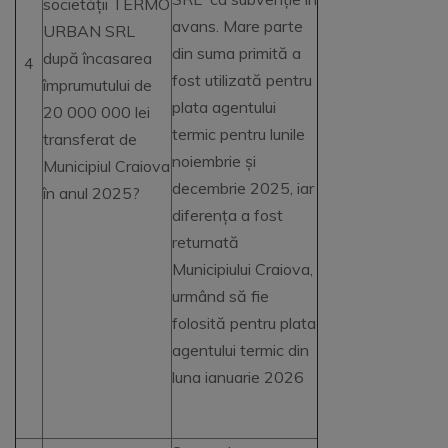
societății TERMO
avans. Mare parte
URBAN SRL
din suma primită a
după încasarea
4
fost utilizată pentru
împrumutului de
plata agentului
20 000 000 lei
termic pentru lunile
transferat de
noiembrie și
Municipiul Craiova
decembrie 2025, iar
în anul 2025?
diferența a fost
returnată
Municipiului Craiova,
urmând să fie
folosită pentru plata
agentului termic din
luna ianuarie 2026