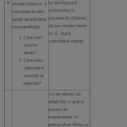
8
își desfășoară
strada Horia nr. 5
activitatea în
relocarea în alte
prezent în clădirea
spații aparținând
de pe strada Horia
municipalității.
nr. 5, după
Care sunt
calendarul stabilit
aceste
spații?
Care este
calendarul
concret al
relocării?
Ca de obicei, vă
aflați într-o gravă
eroare de
interpretare. În
primul rând, firma se