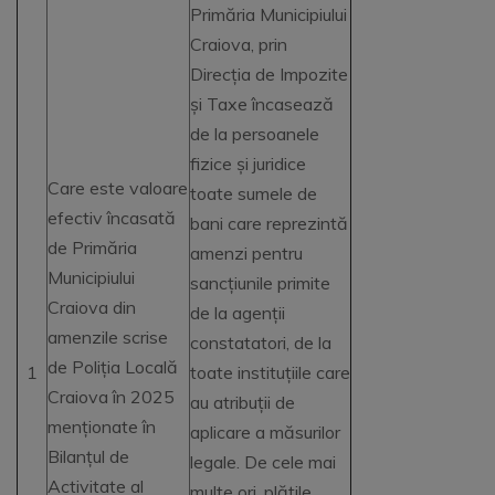
Primăria Municipiului
Craiova, prin
Direcția de Impozite
și Taxe încasează
de la persoanele
fizice și juridice
Care este valoare
toate sumele de
efectiv încasată
bani care reprezintă
de Primăria
amenzi pentru
Municipiului
sancțiunile primite
Craiova din
de la agenții
amenzile scrise
constatatori, de la
de Poliția Locală
1
toate instituțiile care
Craiova în 2025
au atribuții de
menționate în
aplicare a măsurilor
Bilanțul de
legale. De cele mai
Activitate al
multe ori, plățile