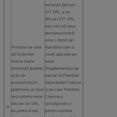
numește Bitcom
IOT SRL și nu
Bitcoin IOT SRL,
așa cum ați spus
dumneavoastră,
este o firmă din
Primăria ne cere
România care a
să încărcăm
creat aplicația pe
foarte multe
baza
informații (buletin,
Regulamentului de
acte de
parcari al Primăriei
proprietate) în
Municipiului Craiova
platforma al cărei
și pe care Primăria
dezvoltator este
Craiova a
Bitcoin Iot SRL,
achiziționat-o
9
iar parko.ai are
pentru a putea