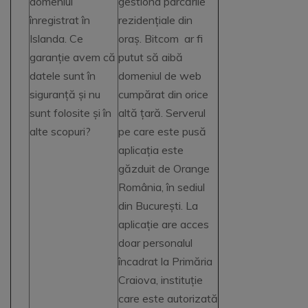
domeniul
gestiona parcările
înregistrat în
rezidențiale din
Islanda. Ce
oraș. Bitcom ar fi
garanție avem că
putut să aibă
datele sunt în
domeniul de web
siguranță și nu
cumpărat din orice
sunt folosite și în
altă țară. Serverul
alte scopuri?
pe care este pusă
aplicația este
găzduit de Orange
România, în sediul
din București. La
aplicație are acces
doar personalul
încadrat la Primăria
Craiova, instituție
care este autorizată