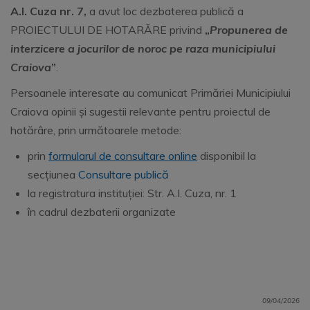
A.I. Cuza nr. 7,
a avut loc dezbaterea publică a
PROIECTULUI DE HOTARĂRE privind
„
Propunerea de
interzicere a jocurilor de noroc pe raza municipiului
Craiova
”
.
Persoanele interesate au comunicat Primăriei Municipiului
Craiova opinii și sugestii relevante pentru proiectul de
hotărâre, prin următoarele metode:
prin
formularul de consultare online
disponibil la
secțiunea
Consultare publică
la registratura instituției: Str. A.I. Cuza, nr. 1
în cadrul dezbaterii organizate
09/04/2026