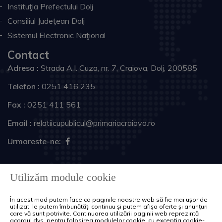
Instituţia Prefectului Dolj
Consiliul Judeţean Dolj
Sistemul Electronic Naţional
Contact
Adresa :
Strada A.I. Cuza, nr. 7, Craiova, Dolj, 200585
Telefon :
0251 416 235
Fax :
0251 411 561
Email :
relatiicupublicul@primariacraiova.ro
Urmareste-ne:
Copyright © 2026 Primăria Municipiului Craiova. Toate
Utilizăm module cookie
drepturile rezervate.
În acest mod putem face ca paginile noastre web să fie mai ușor de
Harta site
Politica de cookie-uri
utilizat, le putem îmbunătăți continuu și putem afișa oferte și anunțuri
care vă sunt potrivite. Continuarea utilizării paginii web reprezintă
acordul dvs. pentru folosirea modulelor cookie, cu excepția cookie-