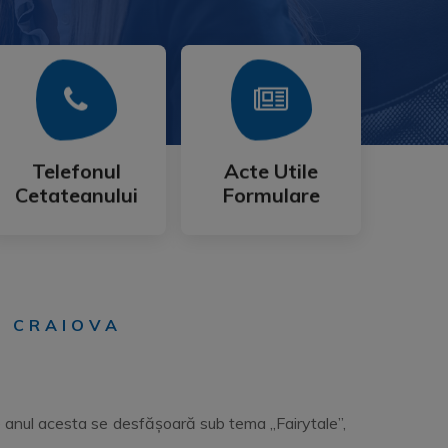
Mai Mult
Mai Mult
Cetateanului
Formulare
Telefonul
Acte Utile
Telefonul
Acte Utile
Cetateanului
Formulare
N CRAIOVA
e anul acesta se desfășoară sub tema „Fairytale”,