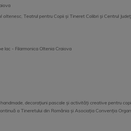
aiova
l oltenesc
, Teatrul pentru Copii și Tineret Colibri și Centrul Jud
pe lac - Filarmonica Oltenia Craiova
handmade, decorațiuni pascale și activități creative pentru cop
ontinuă a Tineretului din România și Asociația Convenția Organiz