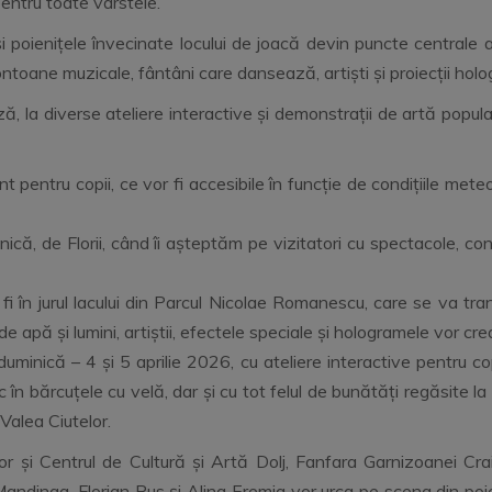
entru toate vârstele.
i poienițele învecinate locului de joacă devin puncte centrale a
pontoane muzicale, fântâni care dansează, artiști și proiecții hol
ază, la diverse ateliere interactive și demonstrații de artă popula
entru copii, ce vor fi accesibile în funcție de condițiile meteo
inică, de Florii, când îi așteptăm pe vizitatori cu spectacole, 
i în jurul lacului din Parcul Nicolae Romanescu, care se va tran
de apă și lumini, artiștii, efectele speciale și hologramele vor c
ică – 4 și 5 aprilie 2026, cu ateliere interactive pentru copii
 în bărcuțele cu velă, dar și cu tot felul de bunătăți regăsite 
 Valea Ciutelor.
ilor și Centrul de Cultură și Artă Dolj, Fanfara Garnizoanei Cr
Mandinga, Florian Rus și Alina Eremia vor urca pe scena din poie