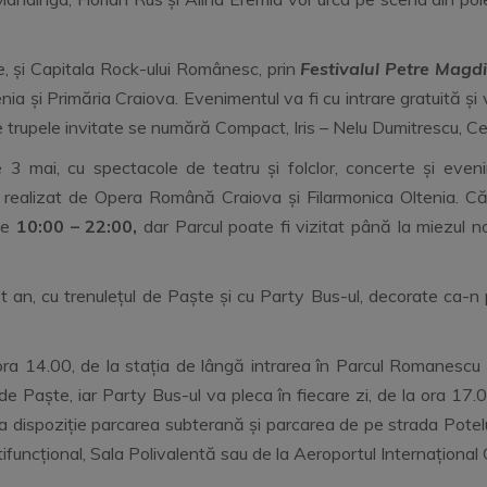
e, și Capitala Rock-ului Românesc, prin
Festivalul Petre Magdi
enia și Primăria Craiova. Evenimentul va fi cu intrare gratuită și 
e trupele invitate se numără Compact, Iris – Nelu Dumitrescu, Ce
 mai, cu spectacole de teatru și folclor, concerte și evenim
, realizat de Opera Română Craiova și Filarmonica Oltenia. C
le
10:00 – 22:00,
dar Parcul poate fi vizitat până la miezul no
cest an, cu trenulețul de Paște și cu Party Bus-ul, decorate ca-n
a ora 14.00, de la stația de lângă intrarea în Parcul Romanescu
i de Paște, iar Party Bus-ul va pleca în fiecare zi, de la ora 17
a dispoziție parcarea subterană și parcarea de pe strada Potelu
tifuncțional, Sala Polivalentă sau de la Aeroportul Internațional 