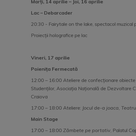
Marți, 14 aprilie – Joi, 16 aprilie
Lac – Debarcader
20:30 - Fairytale on the lake, spectacol muzical 
Proiecții holografice pe lac
Vineri, 17 aprilie
Poienița Fermecată
12:00 – 16:00 Ateliere de confecționare obiecte 
Studenților, Asociația Națională de Dezvoltare C
Craiova
17:00 – 18:00 Ateliere:
Jocul de-a joaca, Teatrul
Main Stage
17:00 – 18:00
Zâmbete pe portativ
, Palatul Co