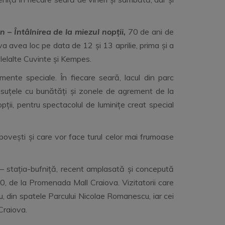
n – Întâlnirea de la miezul nopții,
70 de ani de
va avea loc pe data de 12 și 13 aprilie, prima și a
lelalte Cuvinte și Kempes.
ente speciale. În fiecare seară, lacul din parc
ăsuțele cu bunătăți și zonele de agrement de la
pții, pentru spectacolul de luminițe creat special
 povești și care vor face turul celor mai frumoase
 – stația-bufniță, recent amplasată și concepută
.00, de la Promenada Mall Craiova. Vizitatorii care
, din spatele Parcului Nicolae Romanescu, iar cei
Craiova.