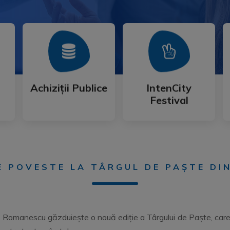
Mai Mult
Mai Mult
Festival
Achiziții Publice
IntenCity
Achiziții Publice
IntenCity
Festival
E POVESTE LA TÂRGUL DE PAȘTE DI
ae Romanescu găzduiește o nouă ediție a Târgului de Paște, car