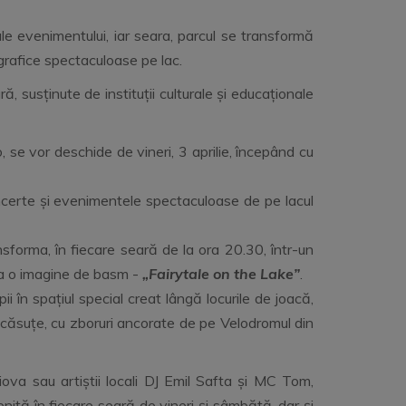
le evenimentului, iar seara, parcul se transformă
ografice spectaculoase pe lac.
ră, susținute de instituții culturale și educaționale
, se vor deschide de vineri, 3 aprilie, începând cu
concerte și evenimentele spectaculoase de pe lacul
sforma, în fiecare seară de la ora 20.30, într-un
rea o imagine de basm -
„Fairytale on the Lake”
.
 în spațiul special creat lângă locurile de joacă,
la căsuțe, cu zboruri ancorate de pe Velodromul din
aiova sau artiștii locali DJ Emil Safta și MC Tom,
niță în fiecare seară de vineri și sâmbătă, dar și