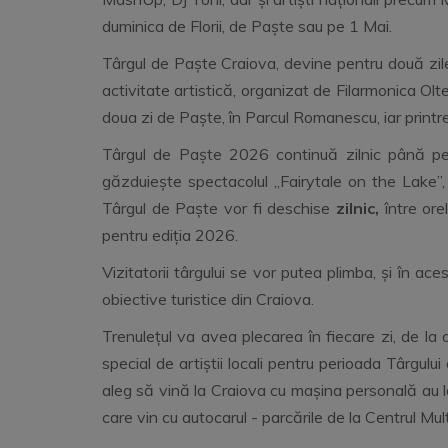
duminica de Florii, de Paște sau pe 1 Mai.
Târgul de Paște Craiova, devine pentru două zil
activitate artistică, organizat de Filarmonica Olt
doua zi de Paște, în Parcul Romanescu, iar printr
Târgul de Paște 2026 continuă zilnic până pe 3
găzduiește spectacolul „Fairytale on the Lake”
Târgul de Paște vor fi deschise
zilnic,
între ore
pentru ediția 2026.
Vizitatorii târgului se vor putea plimba, și în a
obiective turistice din Craiova.
Trenulețul va avea plecarea în fiecare zi, de l
special de artiștii locali pentru perioada Târgulu
aleg să vină la Craiova cu mașina personală au l
care vin cu autocarul - parcările de la Centrul Mul