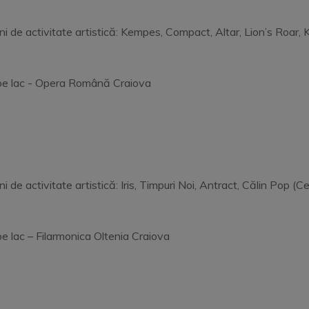
i de activitate artistică: Kempes, Compact, Altar, Lion’s Roar,
l pe lac - Opera Română Craiova
e activitate artistică: Iris, Timpuri Noi, Antract, Călin Pop (Cel
pe lac – Filarmonica Oltenia Craiova