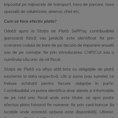
impozitul pe mijloacele de transport, taxa de parcare, taxa
specială de salubrizare, amenzi, chirii etc.
Cum se face efectiv plata?
Odată ajuns la Stația de Plată SelfPay, contribuabilul
(persoană fizică sau juridică) este identificat fie prin
scanarea codului de bare de pe decizia de impunere anuală
sau de pe somație, fie prin introducerea CNP/CUI sau a
numărului său unic de rol fiscal.
Staţia de Plată va afișa atât lista cu obligațiile de plată
existente la data respectivă, cât și suma (sau sumele) ce
trebuie achitată pentru fiecare obligație în parte.
Contribuabilul va putea identifica doar datele și informațiile
de pe rolul unic fiscal unde este titular, iar apoi poate
efectua plata folosind fie numerar, fie prin card bancar (la
locațiile unde această opțiune este disponibilă). Ulterior,