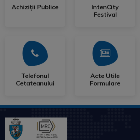
Festival
Achiziții Publice
IntenCity
Achiziții Publice
IntenCity
Festival
Mai Mult
Mai Mult
Cetateanului
Formulare
Telefonul
Acte Utile
Telefonul
Acte Utile
Cetateanului
Formulare