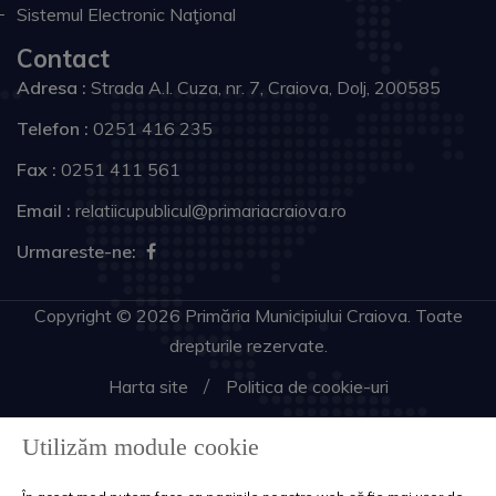
Sistemul Electronic Naţional
Contact
Adresa :
Strada A.I. Cuza, nr. 7, Craiova, Dolj, 200585
Telefon :
0251 416 235
Fax :
0251 411 561
Email :
relatiicupublicul@primariacraiova.ro
Urmareste-ne:
Copyright © 2026 Primăria Municipiului Craiova. Toate
drepturile rezervate.
Harta site
Politica de cookie-uri
Utilizăm module cookie