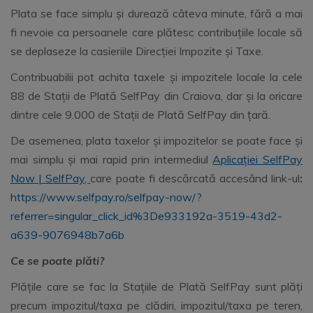
Plata se face simplu și durează câteva minute, fără a mai
fi nevoie ca persoanele care plătesc contribuțiile locale să
se deplaseze la casieriile Direcției Impozite și Taxe.
Contribuabilii pot achita taxele și impozitele locale la cele
88 de Stații de Plată SelfPay din Craiova, dar și la oricare
dintre cele 9.000 de Stații de Plată SelfPay din țară.
De asemenea, plata taxelor și impozitelor se poate face și
mai simplu și mai rapid prin intermediul
Aplicației SelfPay
Now | SelfPay
,
care poate fi descărcată accesând link-ul
:
https://www.selfpay.ro/selfpay-now/?
referrer=singular_click_id%3De933192a-3519-43d2-
a639-9076948b7a6b
Ce se poate pl
ă
ti?
Plățile care se fac la Stațiile de Plată SelfPay sunt plăți
precum impozitul/taxa pe clădiri, impozitul/taxa pe teren,