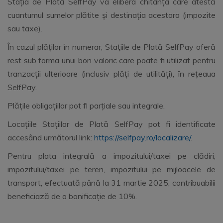
Stația de Plată SelfPay va elibera chitanța care atestă
cuantumul sumelor plătite și destinația acestora (impozite
sau taxe).
În cazul plăților în numerar, Staţiile de Plată SelfPay oferă
rest sub forma unui bon valoric care poate fi utilizat pentru
tranzacții ulterioare (inclusiv plăți de utilități), în rețeaua
SelfPay.
Plățile obligațiilor pot fi parțiale sau integrale.
Locațiile Stațiilor de Plată SelfPay pot fi identificate
accesând următorul link:
https://selfpay.ro/localizare/
.
Pentru plata integrală a impozitului/taxei pe clădiri,
impozitului/taxei pe teren, impozitului pe mijloacele de
transport, efectuată până la 31 martie 2025, contribuabilii
beneficiază de o bonificație de 10%.