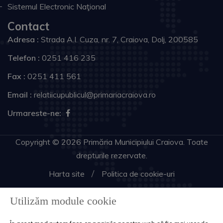
Sistemul Electronic Naţional
Contact
Adresa :
Strada A.I. Cuza, nr. 7, Craiova, Dolj, 200585
Telefon :
0251 416 235
Fax :
0251 411 561
Email :
relatiicupublicul@primariacraiova.ro
Urmareste-ne:
Copyright © 2026 Primăria Municipiului Craiova. Toate
drepturile rezervate.
Harta site
Politica de cookie-uri
Utilizăm module cookie