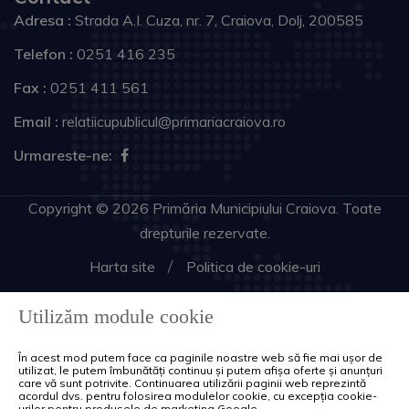
Adresa :
Strada A.I. Cuza, nr. 7, Craiova, Dolj, 200585
Telefon :
0251 416 235
Fax :
0251 411 561
Email :
relatiicupublicul@primariacraiova.ro
Urmareste-ne:
Copyright © 2026 Primăria Municipiului Craiova. Toate
drepturile rezervate.
Harta site
Politica de cookie-uri
Utilizăm module cookie
În acest mod putem face ca paginile noastre web să fie mai ușor de
utilizat, le putem îmbunătăți continuu și putem afișa oferte și anunțuri
care vă sunt potrivite. Continuarea utilizării paginii web reprezintă
acordul dvs. pentru folosirea modulelor cookie, cu excepția cookie-
urilor pentru produsele de marketing Google.