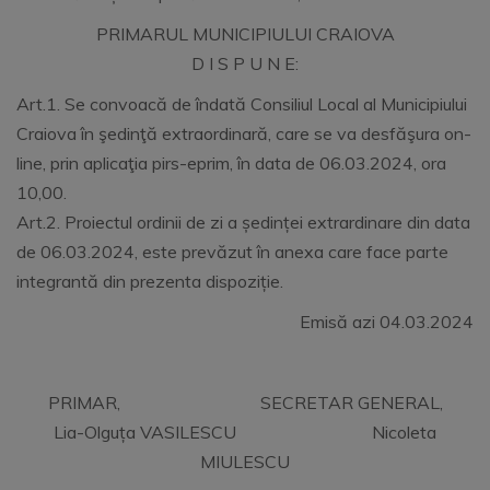
PRIMARUL MUNICIPIULUI CRAIOVA
D I S P U N E:
Art.1. Se convoacă de îndată Consiliul Local al Municipiului
Craiova în şedinţă extraordinară, care se va desfăşura on-
line, prin aplicaţia pirs-eprim, în data de 06.03.2024, ora
10,00.
Art.2. Proiectul ordinii de zi a ședinței extrardinare din data
de 06.03.2024, este prevăzut în anexa care face parte
integrantă din prezenta dispoziție.
Emisă azi 04.03.2024
PRIMAR, SECRETAR GENERAL,
Lia-Olguța VASILESCU Nicoleta
MIULESCU