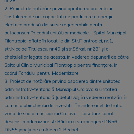
nr.28’’
2. Proiect de hotărâre privind aprobarea proiectului
“Instalarea de noi capacitati de producere a energiei
electrice produsă din surse regenerabile pentru
autoconsum în cadrul unităţilor medicale - Spital Municipal
Filantropia-aflate în locaţiile din Str.Filantropiei, nr.1,
str.Nicolae Titulescu, nr.40 şi str.Sărari, nr.28’’ și a
cheltuielilor legate de acesta, în vederea depunerii de către
Spitalul Clinic Municipal Filantropia pentru finanțare, în
cadrul Fondului pentru Modernizare
3. Proiect de hotărâre privind asocierea dintre unitatea
administrativ-teritorială Municipiul Craiova și unitatea
administrativ-teritorială Județul Dolj, în vederea realizării în
comun a obiectivului de investiții „Închidere inel de trafic
zona de sud a municipiului Craiova – casetare canal
deschis, modernizare str.Râului cu străpungere DN56-
DN55 joncțiune cu Aleea 2 Bechet”