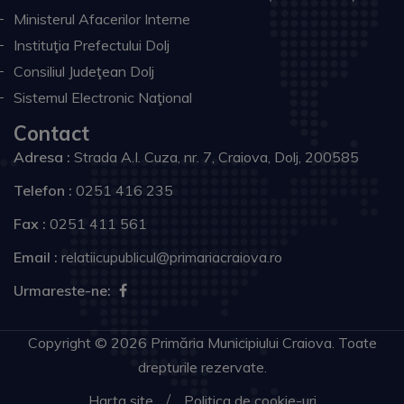
Ministerul Afacerilor Interne
Instituţia Prefectului Dolj
Consiliul Judeţean Dolj
Sistemul Electronic Naţional
Contact
Adresa :
Strada A.I. Cuza, nr. 7, Craiova, Dolj, 200585
Telefon :
0251 416 235
Fax :
0251 411 561
Email :
relatiicupublicul@primariacraiova.ro
Urmareste-ne:
Copyright © 2026 Primăria Municipiului Craiova. Toate
drepturile rezervate.
Harta site
Politica de cookie-uri