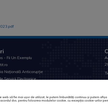
023.pdf
ri
C
s - Fii Un Exemplu
A
2
tit.ro
ia Națională Anticorupție
T
de Servicii Electronice
F
itatea din Craiova
Em
ul Dezvoltării, Lucrărilor Publice și Administrației
web să fie mai ușor de utilizat, le putem îmbunătăți continuu și putem afișa of
rul Afacerilor Interne
U
tă acordul dvs. pentru folosirea modulelor cookie, cu excepția cookie-urilor 
ia Prefectului Dolj