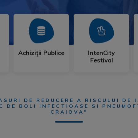
Mai Mult
Mai Mult
Festival
Achiziții Publice
IntenCity
Achiziții Publice
IntenCity
Festival
ASURI DE REDUCERE A RISCULUI DE 
C DE BOLI INFECTIOASE SI PNEUMO
CRAIOVA"