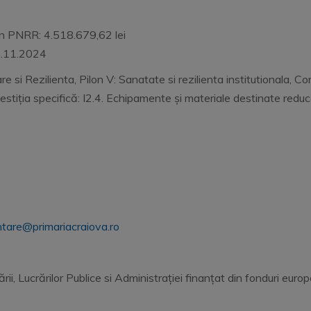
din PNRR: 4.518.679,62 lei
.11.2024
e si Rezilienta, Pilon V: Sanatate si rezilienta institutionala, 
vestiția specifică: I2.4. Echipamente și materiale destinate reducer
tare@primariacraiova.ro
ii, Lucrărilor Publice si Administrației finanțat din fonduri eur