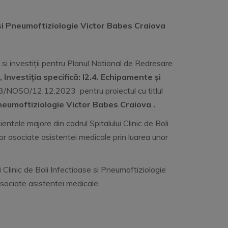
e si Pneumoftiziologie Victor Babes Craiova
 si investiții pentru Planul National de Redresare
, Investiția specifică: I2.4. Echipamente și
3/NOSO/12.12.2023 pentru proiectul cu titlul
 Pneumoftiziologie Victor Babes Craiova
.
ientele majore din cadrul Spitalului Clinic de Boli
or asociate asistentei medicale prin luarea unor
ui Clinic de Boli Infectioase si Pneumoftiziologie
asociate asistentei medicale.