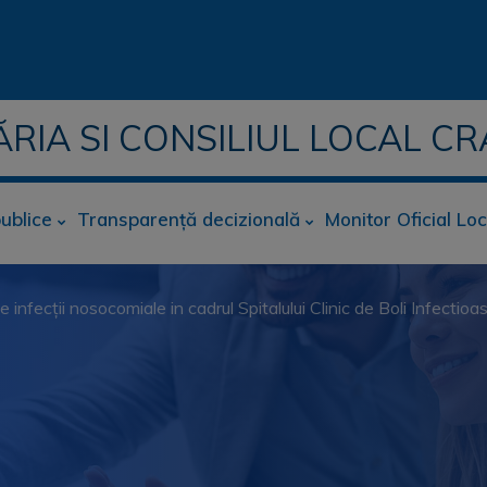
ĂRIA SI CONSILIUL LOCAL CR
publice
Transparență decizională
Monitor Oficial Loc
de infecții nosocomiale in cadrul Spitalului Clinic de Boli Infect