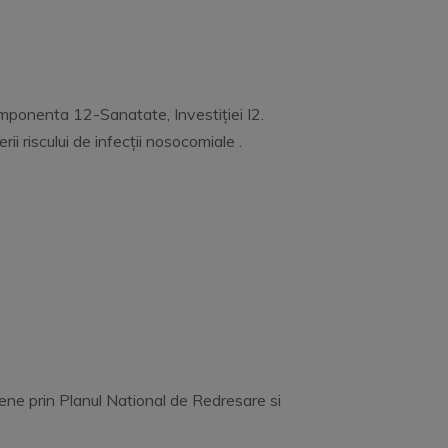
Componenta 12-Sanatate, Investiției I2.
ii riscului de infecții nosocomiale .
opene prin Planul National de Redresare si