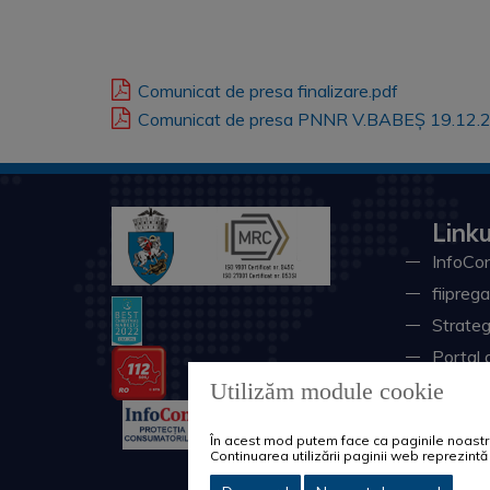
Comunicat de presa finalizare.pdf
Comunicat de presa PNNR V.BABEȘ 19.12.2
Linku
InfoCon
fiiprega
Strateg
Portal 
Utilizăm module cookie
Univers
Minister
În acest mod putem face ca paginile noastre 
Ministe
Continuarea utilizării paginii web reprezin
Instituţ