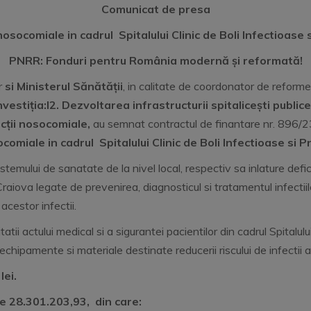
Comunicat de presa
 nosocomiale in cadrul
Spitalului
Clinic de Boli Infectioas
PNRR: Fonduri pentru România modernă și reformată!
r
si Ministerul Sănătății
, in calitate de coordonator de reforme
nvestiția:I2. Dezvoltarea infrastructurii spitalicești publice
ecții nosocomiale
,
au semnat contractul de finantare nr. 896/2
socomiale in cadrul
Spitalului
Clinic de Boli Infectioase si
stemului de sanatate de la nivel local, respectiv sa inlature defic
aiova legate de prevenirea, diagnosticul si tratamentul infectiil
acestor infectii.
tatii actului medical si a sigurantei pacientilor din cadrul Spitalul
chipamente si materiale destinate reducerii riscului de infectii 
lei.
e 28.301.203,93, din care: