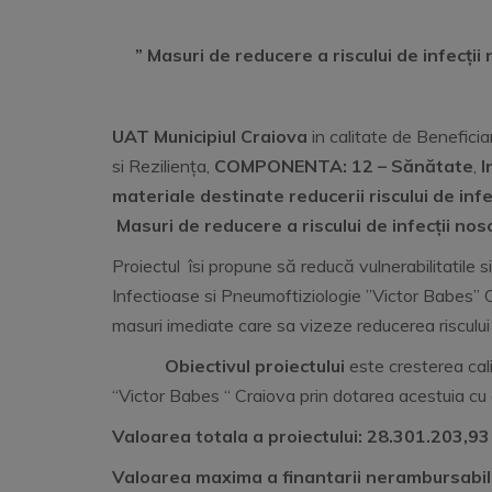
”
Masuri de reducere a riscului de infecții
UAT Municipiul Craiova
in calitate de Beneficia
si Reziliența,
COMPONENTA: 12 – Sănătate
,
I
materiale destinate reducerii riscului de inf
Masuri de reducere a riscului de infecții no
Proiectul îsi propune să reducă vulnerabilitatile si
Infectioase si Pneumoftiziologie ”Victor Babes” Cr
masuri imediate care sa vizeze reducerea riscului 
Obiectivul proiectului
este cresterea cali
“Victor Babes “ Craiova prin dotarea acestuia cu e
Valoarea totala a proiectului: 28.301.203,93 
Valoarea maxima a finantarii nerambursabil