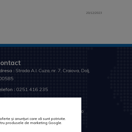
20/12/2023
ontact
dresa :
Strada A.I. Cuza, nr. 7, Craiova, Dolj,
00585
elefon :
0251 416 235
ax :
0251 411 561
ail :
relatiicupublicul@primariacraiova.ro
erte și anunțuri care vă sunt potrivite.
rmareste-ne:
pentru produsele de marketing Google.