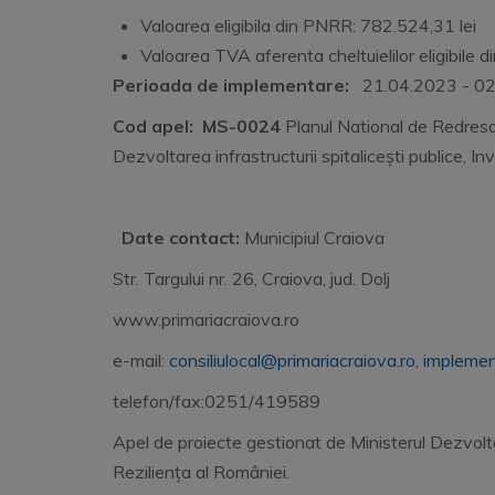
Valoarea eligibila din PNRR: 782.524,31 lei
Valoarea TVA aferenta cheltuielilor eligibile 
Perioada de implementare:
21.04.2023 - 02
Cod apel:
MS-0024
Planul National de Redresar
Dezvoltarea infrastructurii spitalicești publice, In
Date contact:
Municipiul Craiova
Str. Targului nr. 26, Craiova, jud. Dolj
www.primariacraiova.ro
e-mail:
consiliulocal@primariacraiova.ro
,
implemen
telefon/fax:0251/419589
Apel de proiecte gestionat de Ministerul Dezvoltăr
Reziliența al României.