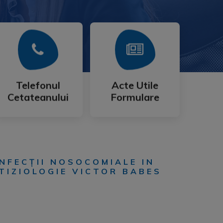
Mai Mult
Mai Mult
Cetateanului
Formulare
Telefonul
Acte Utile
Telefonul
Acte Utile
Cetateanului
Formulare
INFECȚII NOSOCOMIALE IN
FTIZIOLOGIE VICTOR BABES