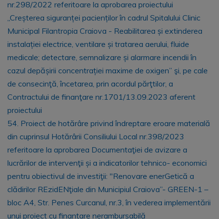
nr.298/2022 referitoare la aprobarea proiectului
,,Creșterea siguranței pacienților în cadrul Spitalului Clinic
Municipal Filantropia Craiova - Reabilitarea și extinderea
instalației electrice, ventilare și tratarea aerului, fluide
medicale; detectare, semnalizare și alarmare incendii în
cazul depășirii concentrației maxime de oxigen’’ şi, pe cale
de consecinţă, încetarea, prin acordul părţtilor, a
Contractului de finanţare nr.1701/13.09.2023 aferent
proiectului
54. Proiect de hotărâre privind îndreptare eroare materială
din cuprinsul Hotărârii Consiliului Local nr.398/2023
referitoare la aprobarea Documentaţiei de avizare a
lucrărilor de intervenţii și a indicatorilor tehnico- economici
pentru obiectivul de investiţii: "Renovare enerGetică a
clădirilor REzidENţiale din Municipiul Craiova”- GREEN-1 –
bloc A4, Str. Penes Curcanul, nr.3, în vederea implementării
unui proiect cu finanțare nerambursabilă