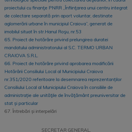
proiectului cu finanţe PNRR „Înfiinţarea unui centru integrat
de colectare separată prin aport voluntar, destinate
aglomerării urbane în municipiul Craiova”, generat de
imobilul situat în str.Hanul Roşu, nr.53
65. Proiect de hotărâre privind prelungirea duratei
mandatului administratorului al S.C. TERMO URBAN
CRAIOVA S.R.L.
66. Proiect de hotărâre privind aprobarea modificării
Hotărârii Consiliului Local al Municipiului Craiova
nr.351/2020 referitoare la desemnarea reprezentanților
Consiliului Local al Municipiului Craiova în consiliile de
administrație ale unităţile de învăţământ preuniversitar de
stat și particular
67. Întrebări și interpelări
SECRETAR GENERAL,