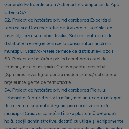
Generală Extraordinara a Acţionarilor Companiei de Apă
Oltenia SA
62. Proiect de hotărâre privind aprobarea Expertizei
tehnice și a Documentaţiei de Avizare a Lucrărilor de
Investiţii, necesare obiectivului „Sistem centralizat de
distributie a energiei tehnice la consumatorii finali din
municipiul Craiova-retele termice de distributie-Faza I”
63. Proiect de hotărâre privind aprobarea cotei de
cofinanţare a municipiului Craiova pentru proiectul
„Sprijinirea investiţiilor pentru modernizarea/reabilitarea
reţelei inteligente de termoficare”
64. Proiect de hotărâre privind aprobarea Planului
Urbanistic Zonal referitor la înfiinţarea unui centru integrat
de colectare separată deşeuri, prin aport voluntar în
municipiul Craiova, constând într-o platformă betonată,
hală, spaţii administrative, dotată cu utilaje şi echipamente
tehnologice speciale pentru colectarea deşeurilor, în cadrul