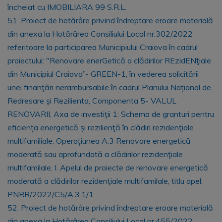
încheiat cu IMOBILIARA 99 S.R.L.
51. Proiect de hotărâre privind îndreptare eroare materială
din anexa la Hotărârea Consiliului Local nr.302/2022
referitoare la participarea Municipiului Craiova în cadrul
proiectului: "Renovare enerGetică a clădirilor REzidENţiale
din Municipiul Craiova”- GREEN-1, în vederea solicitării
unei finanţări nerambursabile în cadrul Planului Național de
Redresare și Rezilienta, Componenta 5- VALUL
RENOVARII, Axa de investiţii 1: Schema de granturi pentru
eficiența energetică și rezilienţă în clădiri rezidenţiale
multifamiliale, Operațiunea A.3 Renovare energetică
moderată sau aprofundată a clădirilor rezidenţiale
multifamilale, I. Apelul de proiecte de renovare energetică
moderată a clădirilor rezidenţiale multifamilale, titlu apel:
PNRR/2022/C5/A.3.1/1
52. Proiect de hotărâre privind îndreptare eroare materială
din anexa la Hotărârea Consiliului Local nr.455/2022