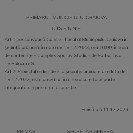
PRIMARUL MUNICIPIULUI CRAIOVA
D I S P U N E:
Art.1. Se convoacă Consiliul Local al Municipiului Craiova în
şedinţă ordinară, în data de 18.12.2023, ora 10,00, în Sala
de conferințe – Complex Sportiv Stadion de Fotbal, bvd.
Ilie Balaci, nr.8.
Art.2. Proiectul ordinii de zi a ședinței ordinare din data de
18.12.2023, este prevăzut în anexa care face parte
integrantă din prezenta dispoziție.
Emisă azi 11.12.2023
PRIMAR, SECRETAR GENERAL,