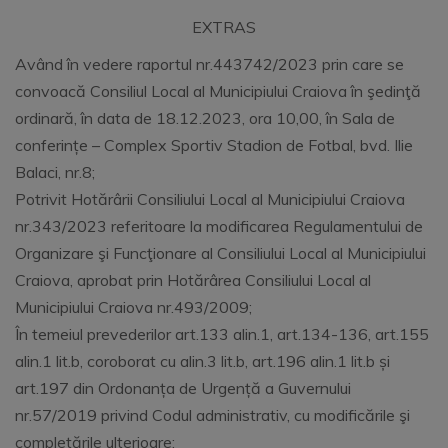
EXTRAS
Având în vedere raportul nr.443742/2023 prin care se
convoacă Consiliul Local al Municipiului Craiova în şedinţă
ordinară, în data de 18.12.2023, ora 10,00, în Sala de
conferințe – Complex Sportiv Stadion de Fotbal, bvd. Ilie
Balaci, nr.8;
Potrivit Hotărârii Consiliului Local al Municipiului Craiova
nr.343/2023 referitoare la modificarea Regulamentului de
Organizare şi Funcţionare al Consiliului Local al Municipiului
Craiova, aprobat prin Hotărârea Consiliului Local al
Municipiului Craiova nr.493/2009;
În temeiul prevederilor art.133 alin.1, art.134-136, art.155
alin.1 lit.b, coroborat cu alin.3 lit.b, art.196 alin.1 lit.b și
art.197 din Ordonanța de Urgență a Guvernului
nr.57/2019 privind Codul administrativ, cu modificările şi
completările ulterioare;