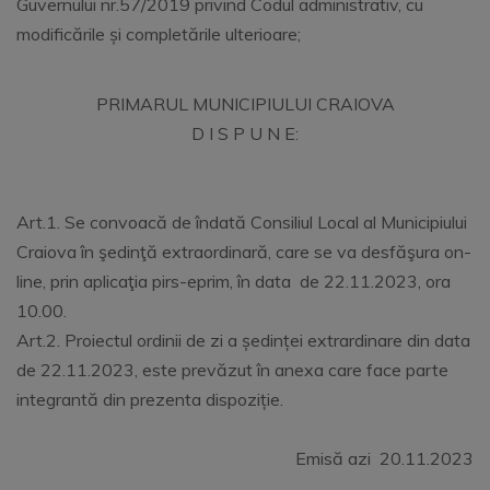
Guvernului nr.57/2019 privind Codul administrativ, cu
modificările și completările ulterioare;
PRIMARUL MUNICIPIULUI CRAIOVA
D I S P U N E:
Art.1. Se convoacă de îndată Consiliul Local al Municipiului
Craiova în şedinţă extraordinară, care se va desfăşura on-
line, prin aplicaţia pirs-eprim, în data de 22.11.2023, ora
10.00.
Art.2. Proiectul ordinii de zi a ședinței extrardinare din data
de 22.11.2023, este prevăzut în anexa care face parte
integrantă din prezenta dispoziție.
Emisă azi 20.11.2023