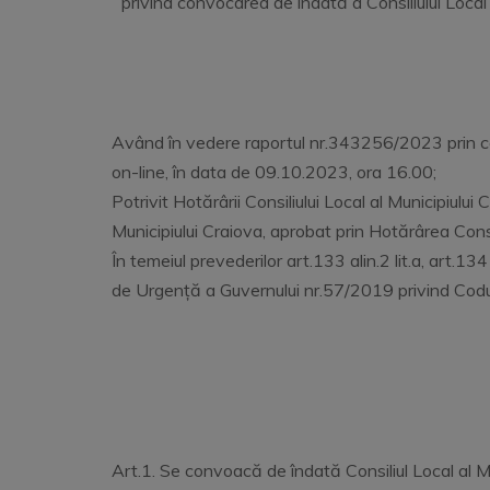
privind convocarea de îndată a Consiliului Local
Având în vedere raportul nr.343256/2023 prin car
on-line, în data de 09.10.2023, ora 16.00;
Potrivit Hotărârii Consiliului Local al Municipiul
Municipiului Craiova, aprobat prin Hotărârea Consi
În temeiul prevederilor art.133 alin.2 lit.a, art.134 
de Urgență a Guvernului nr.57/2019 privind Codul a
Art.1. Se convoacă de îndată Consiliul Local al Mu