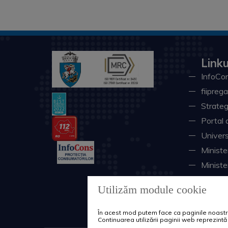
Linku
InfoCon
fiiprega
Strateg
Portal 
Univers
Minister
Ministe
Instituţ
Utilizăm module cookie
Consili
Sistemu
În acest mod putem face ca paginile noastre 
Continuarea utilizării paginii web reprezin