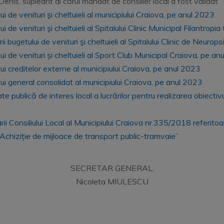
enis, supleant al cărui mandat de consilier local a fost validat
i de venituri şi cheltuieli al municipiului Craiova, pe anul 2023
i de venituri şi cheltuieli al Spitalului Clinic Municipal Filantrop
i bugetului de venituri şi cheltuieli al Spitalului Clinic de Neurop
ui de venituri și cheltuieli al Sport Club Municipal Craiova, pe a
lui creditelor externe al municipiului Craiova, pe anul 2023
lui general consolidat al municipiului Craiova, pe anul 2023
ate publică de interes local a lucrărilor pentru realizarea obiectiv
i Consiliului Local al Municipiului Craiova nr.335/2018 referitoar
i „Achiziție de mijloace de transport public-tramvaie”
SECRETAR GENERAL,
Nicoleta MIULESCU