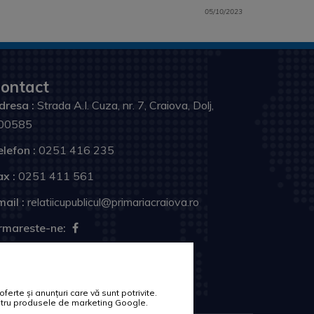
05/10/2023
ontact
dresa :
Strada A.I. Cuza, nr. 7, Craiova, Dolj,
00585
elefon :
0251 416 235
ax :
0251 411 561
ail :
relatiicupublicul@primariacraiova.ro
rmareste-ne:
erte și anunțuri care vă sunt potrivite.
pentru produsele de marketing Google.