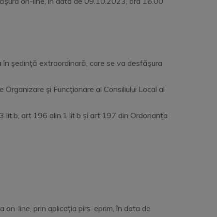
sfăşura on-line, în data de 09.10.2023, ora 16.00
 în şedinţă extraordinară, care se va desfăşura
e Organizare şi Funcţionare al Consiliului Local al
.3 lit.b, art.196 alin.1 lit.b și art.197 din Ordonanța
on-line, prin aplicaţia pirs-eprim, în data de