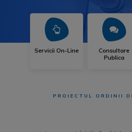
Mai Mult
Mai Mult
Publica
Servicii On-Line
Consultare
Servicii On-Line
Consultare
Publica
PROIECTUL ORDINII D