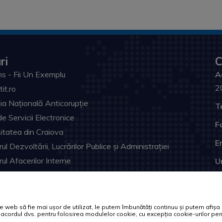
ri
C
s - Fii Un Exemplu
A
2
tit.ro
ia Națională Anticorupție
T
de Servicii Electronice
F
itatea din Craiova
Em
ul Dezvoltării, Lucrărilor Publice și Administrației
rul Afacerilor Interne
U
ia Prefectului Dolj
ul Judeţean Dolj
l Electronic Naţional
web să fie mai ușor de utilizat, le putem îmbunătăți continuu și putem afișa of
tă acordul dvs. pentru folosirea modulelor cookie, cu excepția cookie-urilor 