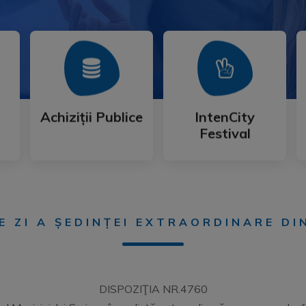
Mai Mult
Mai Mult
Festival
Achiziții Publice
IntenCity
Achiziții Publice
IntenCity
Festival
E ZI A ȘEDINȚEI EXTRAORDINARE DI
DISPOZIŢIA NR.4760