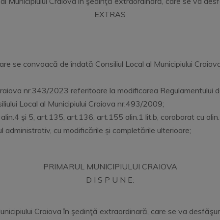
 al Municipiului Craiova în şedinţă extraordinară, care se va de
EXTRAS
e se convoacă de îndată Consiliul Local al Municipiului Craiova
ui Craiova nr.343/2023 referitoare la modificarea Regulamentului d
liului Local al Municipiului Craiova nr.493/2009;
alin.4 şi 5, art.135, art.136, art.155 alin.1 lit.b, coroborat cu alin
dministrativ, cu modificările și completările ulterioare;
PRIMARUL MUNICIPIULUI CRAIOVA
D I S P U N E:
nicipiului Craiova în şedinţă extraordinară, care se va desfăşura 