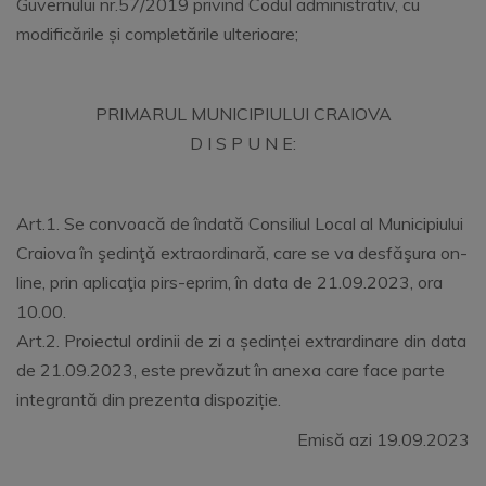
Guvernului nr.57/2019 privind Codul administrativ, cu
modificările și completările ulterioare;
PRIMARUL MUNICIPIULUI CRAIOVA
D I S P U N E:
Art.1. Se convoacă de îndată Consiliul Local al Municipiului
Craiova în şedinţă extraordinară, care se va desfăşura on-
line, prin aplicaţia pirs-eprim, în data de 21.09.2023, ora
10.00.
Art.2. Proiectul ordinii de zi a ședinței extrardinare din data
de 21.09.2023, este prevăzut în anexa care face parte
integrantă din prezenta dispoziție.
Emisă azi 19.09.2023