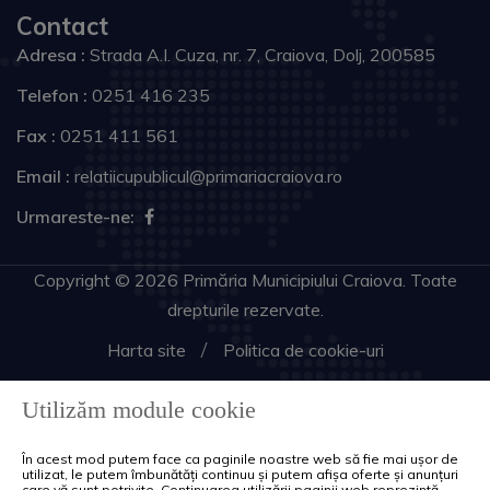
Contact
Adresa :
Strada A.I. Cuza, nr. 7, Craiova, Dolj, 200585
Telefon :
0251 416 235
Fax :
0251 411 561
Email :
relatiicupublicul@primariacraiova.ro
Urmareste-ne:
Copyright © 2026 Primăria Municipiului Craiova. Toate
drepturile rezervate.
Harta site
Politica de cookie-uri
Utilizăm module cookie
În acest mod putem face ca paginile noastre web să fie mai ușor de
utilizat, le putem îmbunătăți continuu și putem afișa oferte și anunțuri
care vă sunt potrivite. Continuarea utilizării paginii web reprezintă