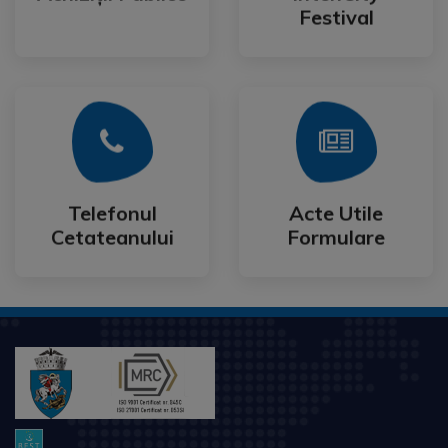
Achiziții Publice
IntenCity
Festival
Mai Mult
Mai Mult
Cetateanului
Formulare
Telefonul
Acte Utile
Telefonul
Acte Utile
Cetateanului
Formulare