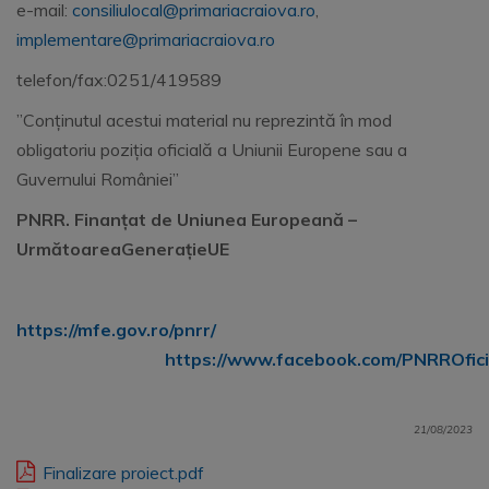
e-mail:
consiliulocal@primariacraiova.ro
,
implementare@primariacraiova.ro
telefon/fax:0251/419589
”Conținutul acestui material nu reprezintă în mod
obligatoriu poziția oficială a Uniunii Europene sau a
Guvernului României”
PNRR. Finanțat de Uniunea Europeană –
UrmătoareaGenerațieUE
https://mfe.gov.ro/pnrr/
https://www.facebook.com/PNRROfici
21/08/2023
Finalizare proiect.pdf