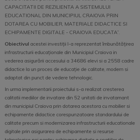
CAPACITATII DE REZILIENTA A SISTEMULUI
EDUCATIONAL DIN MUNICIPIUL CRAIOVA PRIN
DOTAREA CU MOBILIER, MATERIALE DIDACTICE SI
ECHIPAMENTE DIGITALE - CRAIOVA EDUCATA’’.
Obiectivul
acestei investiții l-a reprezentat îmbunătățirea
infrastructurii educaționale din Municipiul Craiova in
vederea asigurării accesului a 34686 elevi si a 2558 cadre
didactice la un proces de educație de calitate, modern si
adaptat din punct de vedere tehnologic.
In urma implementarii proiectului s-a realizat cresterea
calitatii mediilor de invatare din 52 unitati de invatamant
din municipiul Craiova prin dotarea acestora cu mobilier si
echipamente didactice corespunzatoare standardului de
calitate precum si modernizarea infrastructurii educationale
digitale prin asigurarea de echipamente si resurse
tehnologice noi pentru echiparea digitala a spatiilor de