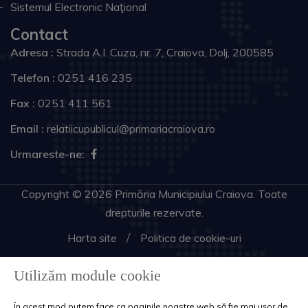
Sistemul Electronic Naţional
Contact
Adresa :
Strada A.I. Cuza, nr. 7, Craiova, Dolj, 200585
Telefon :
0251 416 235
Fax :
0251 411 561
Email :
relatiicupublicul@primariacraiova.ro
Urmareste-ne:
Copyright © 2026 Primăria Municipiului Craiova. Toate
drepturile rezervate.
Harta site
Politica de cookie-uri
Utilizăm module cookie
În acest mod putem face ca paginile noastre web să fie mai ușor de