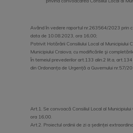
privind convoacarea Consiliul Local al Mu
Având în vedere raportul nr.263564/2023 prin care
data de 10.08.2023, ora 16,00;
Potrivit Hotărârii Consiliului Local al Municipiul
Municipiului Craiova, cu modificările şi completăril
În temeiul prevederilor art.133 alin.2 lit.a, art.134 al
din Ordonanța de Urgență a Guvernului nr.57/2019 
Art.1. Se convoacă Consiliul Local al Municipiului
ora 16,00.
Art.2. Proiectul ordinii de zi a ședinței extraor