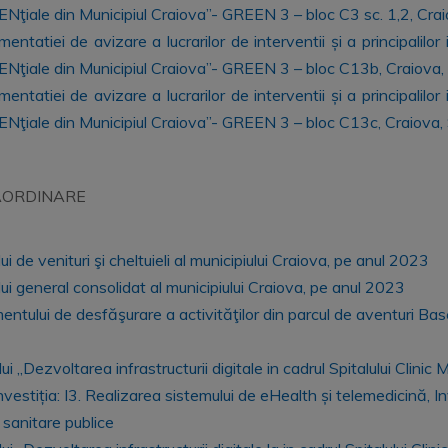
ENţiale din Municipiul Craiova”- GREEN 3 – bloc C3 sc. 1,2, Craiov
tatiei de avizare a lucrarilor de interventii și a principalilor
dENţiale din Municipiul Craiova”- GREEN 3 – bloc C13b, Craiova,
tatiei de avizare a lucrarilor de interventii și a principalilor
dENţiale din Municipiul Craiova”- GREEN 3 – bloc C13c, Craiova,
RAORDINARE
i de venituri şi cheltuieli al municipiului Craiova, pe anul 2023
lui general consolidat al municipiului Craiova, pe anul 2023
ntului de desfăşurare a activităţilor din parcul de aventuri Base
,,Dezvoltarea infrastructurii digitale in cadrul Spitalului Clinic Mu
tiția: I3. Realizarea sistemului de eHealth și telemedicină, Inves
r sanitare publice