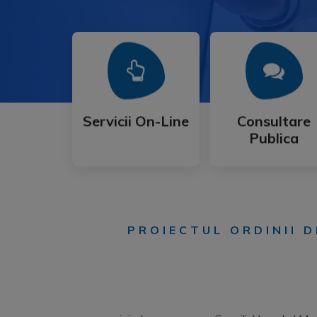
Mai Mult
Mai Mult
Publica
Servicii On-Line
Consultare
Servicii On-Line
Consultare
Publica
PROIECTUL ORDINII D