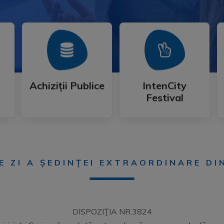
Mai Mult
Mai Mult
Festival
Achiziții Publice
IntenCity
Achiziții Publice
IntenCity
Festival
E ZI A ȘEDINȚEI EXTRAORDINARE DI
DISPOZIŢIA NR.3824