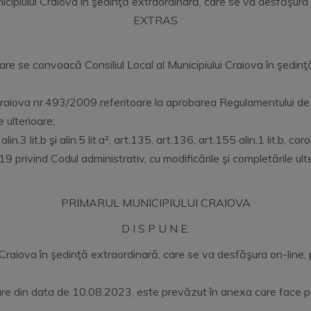
nicipiului Craiova în şedinţă extraordinară, care se va desfăşura
EXTRAS
 se convoacă Consiliul Local al Municipiului Craiova în şedinţă
ui Craiova nr.493/2009 referitoare la aprobarea Regulamentului de 
e ulterioare;
in.3 lit.b şi alin.5 lit.a², art.135, art.136, art.155 alin.1 lit.b, coro
privind Codul administrativ, cu modificările şi completările ulte
PRIMARUL MUNICIPIULUI CRAIOVA
D I S P U N E:
 Craiova în şedinţă extraordinară, care se va desfăşura on-line, 
dinare din data de 10.08.2023, este prevăzut în anexa care face p