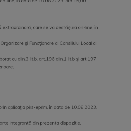
 on-line, în data de 10.08.2023, ora 16,00
 extraordinară, care se va desfăşura on-line, în
Organizare şi Funcţionare al Consiliului Local al
borat cu alin.3 lit.b, art.196 alin.1 lit.b și art.197
rioare;
prin aplicaţia pirs-eprim, în data de 10.08.2023,
arte integrantă din prezenta dispoziție.