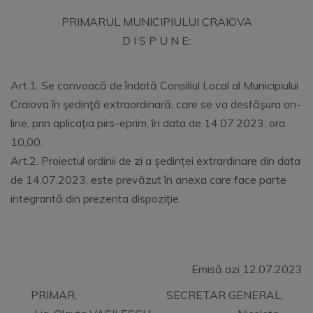
PRIMARUL MUNICIPIULUI CRAIOVA
D I S P U N E:
Art.1. Se convoacă de îndată Consiliul Local al Municipiului
Craiova în şedinţă extraordinară, care se va desfăşura on-
line, prin aplicaţia pirs-eprim, în data de 14.07.2023, ora
10,00.
Art.2. Proiectul ordinii de zi a ședinței extrardinare din data
de 14.07.2023, este prevăzut în anexa care face parte
integrantă din prezenta dispoziție.
Emisă azi 12.07.2023
PRIMAR, SECRETAR GENERAL,