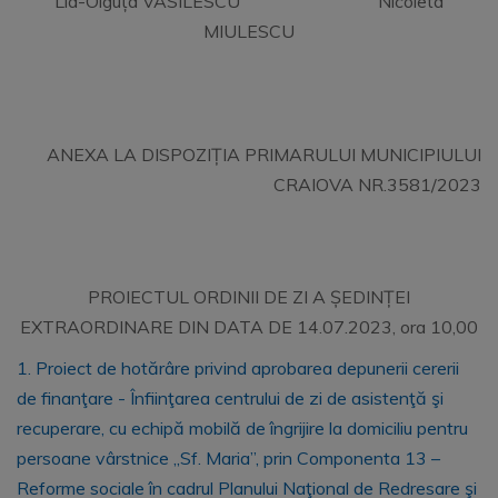
Lia-Olguța VASILESCU Nicoleta
MIULESCU
ANEXA LA DISPOZIȚIA PRIMARULUI MUNICIPIULUI
CRAIOVA NR.3581/2023
PROIECTUL ORDINII DE ZI A ȘEDINȚEI
EXTRAORDINARE DIN DATA DE 14.07.2023, ora 10,00
1. Proiect de hotărâre privind aprobarea depunerii cererii
de finanţare - Înfiinţarea centrului de zi de asistenţă şi
recuperare, cu echipă mobilă de îngrijire la domiciliu pentru
persoane vârstnice „Sf. Maria”, prin Componenta 13 –
Reforme sociale în cadrul Planului Naţional de Redresare şi