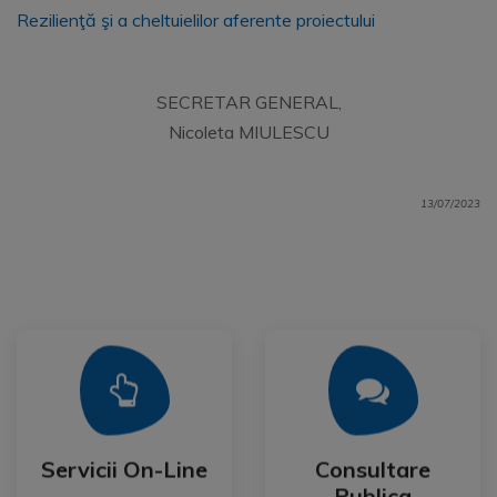
Rezilienţă şi a cheltuielilor aferente proiectului
SECRETAR GENERAL,
Nicoleta MIULESCU
13/07/2023
Mai Mult
Mai Mult
Publica
Servicii On-Line
Consultare
Servicii On-Line
Consultare
Publica