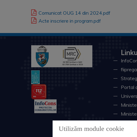
Comunicat OUG 14 din 2024.pdf
Acte inscriere in program.pdf
Linku
InfoCon
fiiprega
Strateg
Portal 
Univers
Minister
Ministe
Instituţ
Utilizăm module cookie
Consili