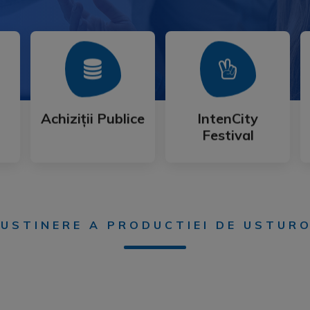
Mai Mult
Mai Mult
Festival
Achiziții Publice
IntenCity
Achiziții Publice
IntenCity
Festival
USTINERE A PRODUCTIEI DE USTUROI