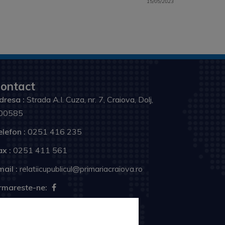
15/05/2023
ontact
dresa :
Strada A.I. Cuza, nr. 7, Craiova, Dolj,
00585
elefon :
0251 416 235
ax :
0251 411 561
ail :
relatiicupublicul@primariacraiova.ro
rmareste-ne: