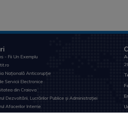
ri
C
s - Fii Un Exemplu
A
2
tit.ro
ia Națională Anticorupție
T
de Servicii Electronice
F
itatea din Craiova
Em
ul Dezvoltării, Lucrărilor Publice și Administrației
rul Afacerilor Interne
U
ia Prefectului Dolj
ul Judeţean Dolj