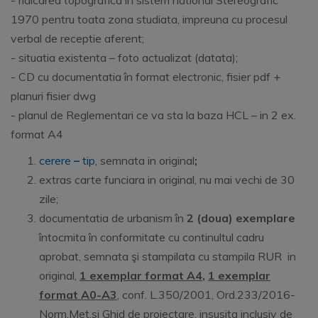
- ridicarea topografica in sistem national Stereografic
1970 pentru toata zona studiata, impreuna cu procesul
verbal de receptie aferent;
- situatia existenta – foto actualizat (datata);
- CD cu documentatia în format electronic, fisier pdf +
planuri fisier dwg
- planul de Reglementari ce va sta la baza HCL – in 2 ex.
format A4
cerere
–
tip,
semnata in original
;
extras carte funciara in original, nu mai vechi de 30
zile;
documentatia de urbanism în
2 (doua) exemplare
întocmita în conformitate cu continultul cadru
aprobat, semnata şi stampilata cu stampila RUR in
original,
1 exemplar format A4
,
1 exemplar
format A0-A3
, conf. L.350/2001, Ord.233/2016-
Norm.Met.si Ghid de proiectare, insusita inclusiv de