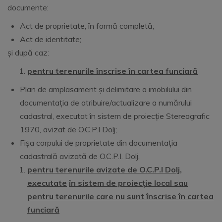
documente:
Act de proprietate, în formă completă;
Act de identitate;
și după caz:
pentru terenurile înscrise în cartea funciară
Plan de amplasament și delimitare a imobilului din
documentația de atribuire/actualizare a numărului
cadastral, executat în sistem de proiecție Stereografic
1970, avizat de O.C.P.I Dolj;
Fișa corpului de proprietate din documentația
cadastrală avizată de O.C.P.I. Dolj.
pentru terenurile
avizate de O.C.P.I Dolj
,
executate
în sistem de proiecție local sau
pentru terenurile
care nu sunt înscrise în cartea
funciară