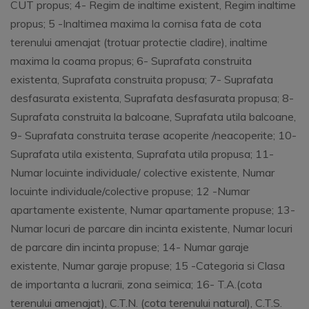
CUT propus; 4- Regim de inaltime existent, Regim inaltime
propus; 5 -Inaltimea maxima la cornisa fata de cota
terenului amenajat (trotuar protectie cladire), inaltime
maxima la coama propus; 6- Suprafata construita
existenta, Suprafata construita propusa; 7- Suprafata
desfasurata existenta, Suprafata desfasurata propusa; 8-
Suprafata construita la balcoane, Suprafata utila balcoane,
9- Suprafata construita terase acoperite /neacoperite; 10-
Suprafata utila existenta, Suprafata utila propusa; 11-
Numar locuinte individuale/ colective existente, Numar
locuinte individuale/colective propuse; 12 -Numar
apartamente existente, Numar apartamente propuse; 13-
Numar locuri de parcare din incinta existente, Numar locuri
de parcare din incinta propuse; 14- Numar garaje
existente, Numar garaje propuse; 15 -Categoria si Clasa
de importanta a lucrarii, zona seimica; 16- T.A.(cota
terenului amenajat), C.T.N. (cota terenului natural), C.T.S.