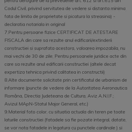
pentru derogare de la prevederile art. 612 si art.615 din
Codul Civil, privind servitutea de vedere si distanta minima
fata de limita de proprietate si picatura la streasina) -
declaratia notariala in original
7.Pentru persoane fizice CERTIFICAT DE ATESTARE
FISCALA din care sa rezulte anul edificarii/extinderii
constructiei si suprafata acestora, valoarea impozabila, nu
mai vechi de 30 de zile; Pentru persoanele juridice acte din
care sa rezulte anul edificarii constructiei (altele decat
expertiza tehnica privind calitatea in constructii)
8.Alte documente solicitate prin certificatul de urbanism de
informare (puncte de vedere de la Autoritatea Aeronautica
Româna, Directia Judeteana de Cultura, Aviz A.N.I.F.;
Avizul MApN-Statul Major General, etc.)
9.Material foto color, cu situatia actuala din teren pe toate
laturile constructiei (fatadele sa fie pozate integral, datate,
se vor nota fatadele in legatura cu punctele cardinale ) si