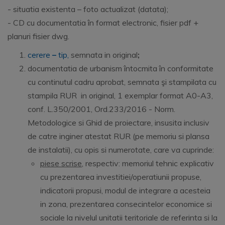
- situatia existenta – foto actualizat (datata);
- CD cu documentatia în format electronic, fisier pdf +
planuri fisier dwg.
cerere
–
tip,
semnata in original
;
documentatia de urbanism întocmita în conformitate
cu continutul cadru aprobat, semnata şi stampilata cu
stampila RUR in original, 1 exemplar format A0-A3,
conf. L.350/2001, Ord.233/2016 - Norm.
Metodologice si Ghid de proiectare, insusita inclusiv
de catre inginer atestat RUR (pe memoriu si plansa
de instalatii), cu opis si numerotate, care va cuprinde:
piese scrise
, respectiv: memoriul tehnic explicativ
cu prezentarea investitiei/operatiunii propuse,
indicatorii propusi, modul de integrare a acesteia
in zona, prezentarea consecintelor economice si
sociale la nivelul unitatii teritoriale de referinta si la