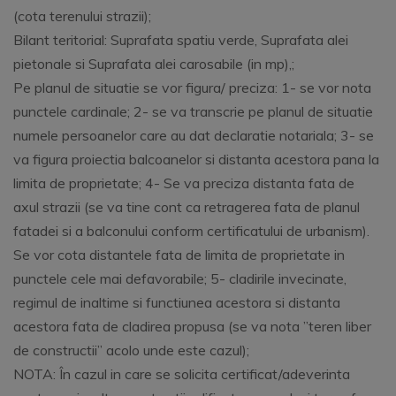
(cota terenului strazii);
Bilant teritorial: Suprafata spatiu verde, Suprafata alei
pietonale si Suprafata alei carosabile (in mp),;
Pe planul de situatie se vor figura/ preciza: 1- se vor nota
punctele cardinale; 2- se va transcrie pe planul de situatie
numele persoanelor care au dat declaratie notariala; 3- se
va figura proiectia balcoanelor si distanta acestora pana la
limita de proprietate; 4- Se va preciza distanta fata de
axul strazii (se va tine cont ca retragerea fata de planul
fatadei si a balconului conform certificatului de urbanism).
Se vor cota distantele fata de limita de proprietate in
punctele cele mai defavorabile; 5- cladirile invecinate,
regimul de inaltime si functiunea acestora si distanta
acestora fata de cladirea propusa (se va nota ”teren liber
de constructii” acolo unde este cazul);
NOTA: În cazul in care se solicita certificat/adeverinta