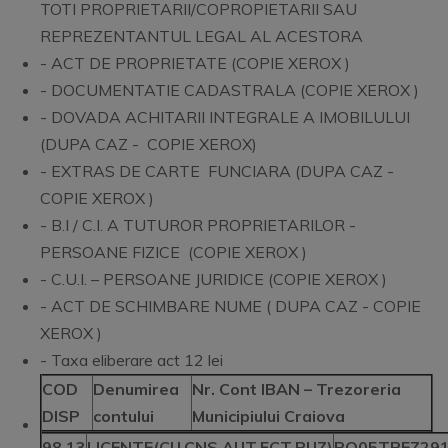
TOTI PROPRIETARII/COPROPIETARII SAU
REPREZENTANTUL LEGAL AL ACESTORA
- ACT DE PROPRIETATE (COPIE XEROX )
- DOCUMENTATIE CADASTRALA (COPIE XEROX )
- DOVADA ACHITARII INTEGRALE A IMOBILULUI
(DUPA CAZ - COPIE XEROX)
- EXTRAS DE CARTE FUNCIARA (DUPA CAZ -
COPIE XEROX )
- B.I / C.I. A TUTUROR PROPRIETARILOR -
PERSOANE FIZICE (COPIE XEROX )
- C.U.I. – PERSOANE JURIDICE (COPIE XEROX )
- ACT DE SCHIMBARE NUME ( DUPA CAZ - COPIE
XEROX )
- Taxa eliberare act 12 lei
COD
Denumirea
Nr. Cont IBAN – Trezoreria
DISP
contului
Municipiului Craiova
98.13
LICENTE(CU,CNS,AUT.FCT,PUZ)
RO05TREZ29