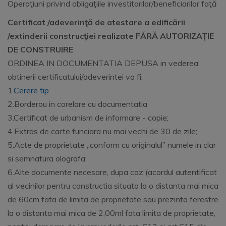
Operaţiuni privind obligaţiile investitorilor/beneficiarilor faţă
Certificat /adeverinţă de atestare a edificării
/extinderii construcţiei realizate FĂRĂ AUTORIZAȚIE
DE CONSTRUIRE
ORDINEA IN DOCUMENTATIA DEPUSA in vederea
obtinerii certificatului/adeverintei va fi:
1.
Cerere tip
2.Borderou in corelare cu documentatia
3.Certificat de urbanism de informare - copie;
4.Extras de carte funciara nu mai vechi de 30 de zile;
5.Acte de proprietate „conform cu originalul” numele in clar
si semnatura olografa;
6.Alte documente necesare, dupa caz (acordul autentificat
al vecinilor pentru constructia situata la o distanta mai mica
de 60cm fata de limita de proprietate sau prezinta ferestre
la o distanta mai mica de 2,00ml fata limita de proprietate,