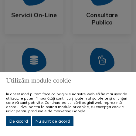
Publica
Servicii On-Line
Consultare
Servicii On-Line
Consultare
Publica
Mai Mult
Mai Mult
Festival
Utilizăm module cookie
Achiziții Publice
IntenCity
Achiziții Publice
IntenCity
Festival
În acest mod putem face ca paginile noastre web să fie mai ușor de
utilizat, le putem îmbunătăți continuu și putem afișa oferte și anunțuri
care vă sunt potrivite. Continuarea utilizării paginii web reprezintă
acordul dvs. pentru folosirea modulelor cookie, cu excepția cookie-
urilor pentru produsele de marketing Google.
De acord
Nu sunt de acord
Mai Mult
Mai Mult