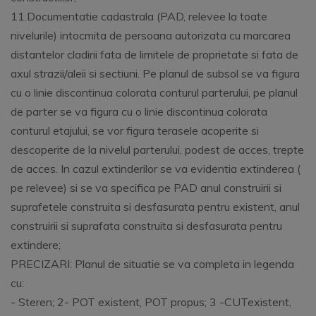
11.Documentatie cadastrala (PAD, relevee la toate
nivelurile) intocmita de persoana autorizata cu marcarea
distantelor cladirii fata de limitele de proprietate si fata de
axul strazii/aleii si sectiuni. Pe planul de subsol se va figura
cu o linie discontinua colorata conturul parterului, pe planul
de parter se va figura cu o linie discontinua colorata
conturul etajului, se vor figura terasele acoperite si
descoperite de la nivelul parterului, podest de acces, trepte
de acces. In cazul extinderilor se va evidentia extinderea (
pe relevee) si se va specifica pe PAD anul construirii si
suprafetele construita si desfasurata pentru existent, anul
construirii si suprafata construita si desfasurata pentru
extindere;
PRECIZARI: Planul de situatie se va completa in legenda
cu:
- Steren; 2- POT existent, POT propus; 3 -CUTexistent,