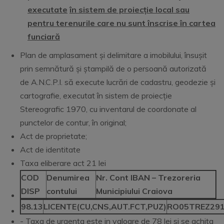
executate
în sistem de proiecție local sau
pentru terenurile
care nu sunt înscrise în cartea
funciară
Plan de amplasament și delimitare a imobilului, însușit
prin semnătură și ștampilă de o persoană autorizată
de A.N.C.P.I. să execute lucrări de cadastru, geodezie și
cartografie, executat în sistem de proiecție
Stereografic 1970, cu inventarul de coordonate al
punctelor de contur, în original;
Act de proprietate;
Act de identitate
Taxa eliberare act 21 lei
COD
Denumirea
Nr. Cont IBAN – Trezoreria
DISP
contului
Municipiului Craiova
98.13
LICENTE(CU,CNS,AUT.FCT,PUZ)
RO05TREZ29
- Taxa de urgenta este in valoare de 78 lei si se achita