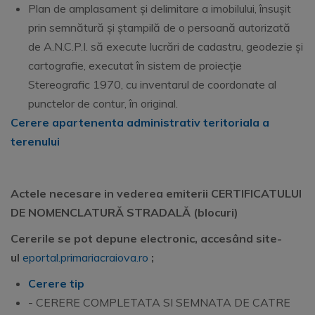
Plan de amplasament și delimitare a imobilului, însușit
prin semnătură și ștampilă de o persoană autorizată
de A.N.C.P.I. să execute lucrări de cadastru, geodezie și
cartografie, executat în sistem de proiecție
Stereografic 1970, cu inventarul de coordonate al
punctelor de contur, în original.
Cerere apartenenta administrativ teritoriala a
terenului
Actele necesare in vederea emiterii CERTIFICATULUI
DE NOMENCLATURĂ STRADALĂ (blocuri)
Cererile se pot depune electronic, accesând site-
ul
eportal.primariacraiova.ro
;
Cerere tip
- CERERE COMPLETATA SI SEMNATA DE CATRE