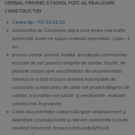
VERBAL PRIVIND STADIUL FIZIC AL REALIZARII
CONSTRUCTIEI
Cerere tip – FO 03.02.01
Autorizatia de Construire (daca sunt emise mai multe
autorizatii, toate se supun aceleiasi proceduri)- copie -1
ex;
proces-verbal privind stadiul al realizarii constructriei
intocmit de sef proiect/ diriginte de santier, însotit de
planurile vizate spre neschimbare din documentatia
tehnica ce a stat la baza obtinerii Autorizatiei de
construire cu marcarea, de catre sef proiect/diriginte de
santier, a lucrarilor executate şi mentionate realizarii
constructiei, în proiecte.
Copie documentaţie cadastrală (plan amplasament şi
delimitare a bunului imobil şi relevee cadastrale la toate
nivelele) întocmită de persoană juridică/fizică