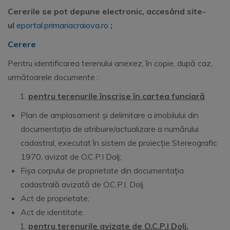
Cererile se pot depune electronic, accesând site-
ul
eportal.primariacraiova.ro
;
Cerere
Pentru identificarea terenului anexez, în copie, după caz,
următoarele documente :
pentru terenurile înscrise în cartea funciară
Plan de amplasament și delimitare a imobilului din
documentația de atribuire/actualizare a numărului
cadastral, executat în sistem de proiecție Stereografic
1970, avizat de O.C.P.I Dolj;
Fișa corpului de proprietate din documentația
cadastrală avizată de O.C.P.I. Dolj.
Act de proprietate;
Act de identitate.
pentru terenurile
avizate de O.C.P.I Dolj
,