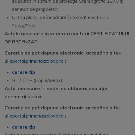
executat în sistem de proiecție Stereografic 1970 și
semnat de proprietar;
CD cu planul de încadrare în format electronic
*.dwg/*.dxf.
Actele necesare in vederea emiterii CERTIFICATULUI
DE RECENZAT
Cererile se pot depune electronic, accesând site-
ul
eportal.primariacraiova.ro
;
cerere tip
B.I. / C.I. – (Copie/xerox);
Actul necesare în vederea obţinerii evoluţiei
denumirii străzii
Cererile se pot depune electronic, accesând site-
ul
eportal.primariacraiova.ro
;
cerere tip