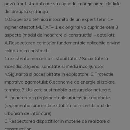
poză front stradal care sa cuprinda imprejmuirea, cladirile
din dreapta si stanga;
10.Expertiza tehnica intocmita de un expert tehnic –
inginer atestat MLPAT– 1 ex original va cuprinde cele 3
aspecte (modul de incadrare al constructiei – detaliat):
A.Respectarea cerintelor fundamentale aplicabile privind
calitatea in constructii:
1.rezistenta mecanica si stabilitate; 2.Securitate la
incendiu; 3.Igiena, sanatate si mediu inconjurator;
4.Siguranta si accesibilitate in exploatare; 5.Protectie
impotriva zgomotului; 6.economie de energie si izolare
termica; 7.Utilizare sustenabila a resurselor naturale;
B. incadrarea in reglementarile urbanistice aprobate
(reglementari urbanistice stabilite prin certificatul de
urbanism de informare)
C.Respectarea dispozitiilor in materie de realizare a
constructiilor;