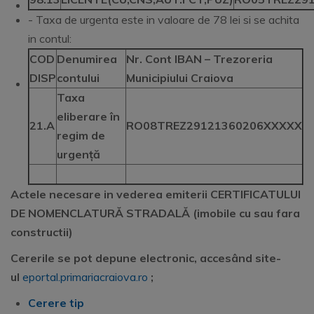
- Taxa de urgenta este in valoare de 78 lei si se achita
in contul:
COD
Denumirea
Nr. Cont IBAN – Trezoreria
DISP
contului
Municipiului Craiova
Taxa
eliberare în
21.A
RO08TREZ29121360206XXXXX
regim de
urgență
Actele necesare in vederea emiterii CERTIFICATULUI
DE NOMENCLATURĂ STRADALĂ (imobile cu sau fara
constructii)
Cererile se pot depune electronic, accesând site-
ul
eportal.primariacraiova.ro
;
Cerere tip