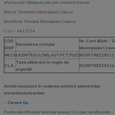
efectua prin
Ghiseu.ro
sau prin virament bancar:
Banca: Trezoreria Municipiului Craiova
Beneficiar: Primaria Municipiului Craiova
C.U.I. - 4417214
COD
Nr. Cont IBAN – T
Denumirea contului
DISP
Municipiului Craio
98.13
LICENTE(CU,CNS,AUT.FCT,PUZ)
RO05TREZ29121
Taxa eliberare în regim de
21.A
RO08TREZ29121
urgență
Actele necesare în vederea emiterii adeverinţei
intravilan/extravilan
- Cerere tip
Pentru identificarea terenului anexez, în copie, următoarele