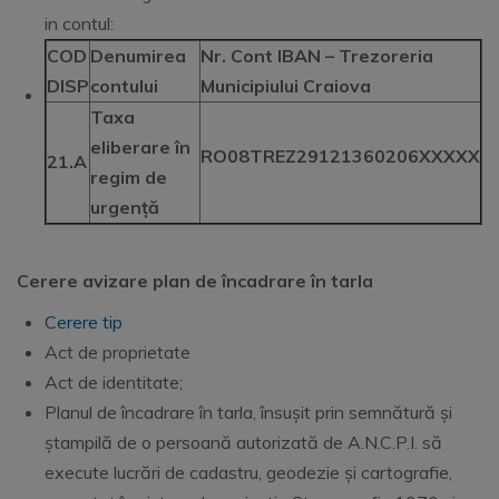
in contul:
COD
Denumirea
Nr. Cont IBAN – Trezoreria
DISP
contului
Municipiului Craiova
Taxa
eliberare în
RO08TREZ29121360206XXXXX
21.A
regim de
urgență
Cerere avizare plan de încadrare în tarla
Cerere tip
Act de proprietate
Act de identitate;
Planul de încadrare în tarla, însușit prin semnătură și
ștampilă de o persoană autorizată de A.N.C.P.I. să
execute lucrări de cadastru, geodezie și cartografie,