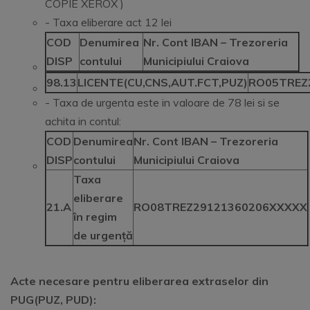
COPIE XEROX )
- Taxa eliberare act 12 lei
COD
Denumirea
Nr. Cont IBAN – Trezoreria
DISP
contului
Municipiului Craiova
98.13
LICENTE(CU,CNS,AUT.FCT,PUZ)
RO05TREZ
- Taxa de urgenta este in valoare de 78 lei si se
achita in contul:
COD
Denumirea
Nr. Cont IBAN – Trezoreria
DISP
contului
Municipiului Craiova
Taxa
eliberare
21.A
RO08TREZ29121360206XXXXX
în regim
de urgență
Acte necesare pentru eliberarea extraselor din
PUG(PUZ, PUD):