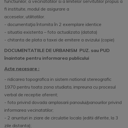
functiunilor, a vecinatatilor si a limitelor servitutilor propus a
fi instituite, modul de asigurare a
acceselor, utilitatilor.
- documentaţia întomita în 2 exemplare identice
- situatia existenta – foto actualizata (datata)
- chitanta de plata a taxei de emitere a avizului (copie)
DOCUMENTATIILE DE URBANISM PUZ. sau PUD
înaintate pentru informarea publicului
Acte necesare :
- ridicarea topografica in sistem national stereografic
1970 pentru toata zona studiata, impreuna cu procesul
verbal de receptie aferent;
- foto privind dovada amplasarii panoului/panourilor privind
informarea vecinatatilor;
- 2 anunturi in ziare de circulatie locala (editii diferite, la 3
zile distanta);