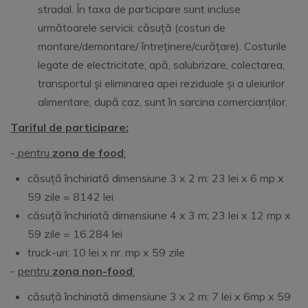
stradal. În taxa de participare sunt incluse
următoarele servicii: căsuță (costuri de
montare/demontare/ întreținere/curățare). Costurile
legate de electricitate, apă, salubrizare, colectarea,
transportul și eliminarea apei reziduale și a uleiurilor
alimentare, după caz, sunt în sarcina comercianților.
Tariful
de participare:
-
pentru
zona de food
:
căsuță închiriată dimensiune 3 x 2 m: 23 lei x 6 mp x
59 zile = 8142 lei
căsuță închiriată dimensiune 4 x 3 m; 23 lei x 12 mp x
59 zile = 16.284 lei
truck-uri: 10 lei x nr. mp x 59 zile
-
pentru
zona non-food
:
căsuță închiriată dimensiune 3 x 2 m: 7 lei x 6mp x 59