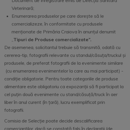
Document de Înregistrare emis de Direcția Sanitară
Veterinară;
Enumerarea produselor pe care dorește să le
comercializeze, în conformitate cu produsele
menționate de Primăria Craiova în anunțul denumit
,,
Tipuri de Produse comercializate”.
De asemenea, solicitantul trebuie să transmită, odată cu
cererea-tip, fotografii relevante cu standul/căsuța/truckul și
produsele, de preferat fotografii de la evenimente similare
(cu enumerarea evenimentelor la care au mai participat) -
condiție obligatorie. Pentru toate categoriile de produse
alimentare este obligatoriu ca expozanții să fi participat la
cel puțin două evenimente cu stand/căsuță/truck în aer
liber în anul curent (în țară), lucru exemplificat prin
fotografii.
Comisia de Selecție poate decide descalificarea
comercianților, dacă se constată fals în declarații (de