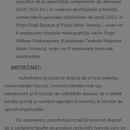
specifice de la autoritățile competente din domeniu
(DSP, DSV etc.) în vederea desfășurării activității
comerciale în perioada sărbătorilor de iarnă 2022, în
Piața Frații Buzești și Piața Mihai Viteazu - unde vor
fi amplasate căsuțele municipalității sau în Piața
William Shakespeare (Esplanada Teatrului Național
Marin Sorescu), unde vor fi amplasate truckurile
solicitanților.
IMPORTANT:
Autoritatea își rezervă dreptul de a face selecția
comercianților înscriși, conform criteriilor mai sus
menționate şi, în funcţie de solicitările depuse, de a stabili
locația (zona) și numărul agenților economici, în funcție de
specificul perioadei.
De asemenea, autoritatea locală își rezervă dreptul
de a completa tipurile de produse /activități /servicii care se