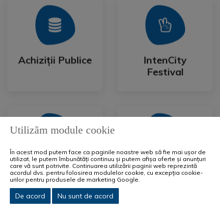
Mai Mult
Mai Mult
Festival
Achiziții Publice
IntenCity
Achiziții Publice
IntenCity
Festival
Utilizăm module cookie
Mai Mult
Mai Mult
În acest mod putem face ca paginile noastre web să fie mai ușor de
utilizat, le putem îmbunătăți continuu și putem afișa oferte și anunțuri
Cetateanului
Formulare
Telefonul
Acte Utile
care vă sunt potrivite. Continuarea utilizării paginii web reprezintă
Telefonul
Acte Utile
acordul dvs. pentru folosirea modulelor cookie, cu excepția cookie-
Cetateanului
Formulare
urilor pentru produsele de marketing Google.
De acord
Nu sunt de acord