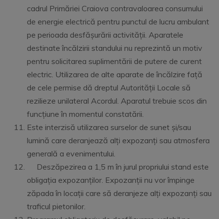
cadrul Primăriei Craiova contravaloarea consumului
de energie electrică pentru punctul de lucru ambulant
pe perioada desfășurării activității. Aparatele
destinate încălzirii standului nu reprezintă un motiv
pentru solicitarea suplimentării de putere de curent
electric. Utilizarea de alte aparate de încălzire față
de cele permise dă dreptul Autorității Locale să
rezilieze unilateral Acordul. Aparatul trebuie scos din
funcțiune în momentul constatării.
Este interzisă utilizarea surselor de sunet și/sau
lumină care deranjează alți expozanți sau atmosfera
generală a evenimentului.
Deszăpezirea a 1,5 m în jurul propriului stand este
obligația expozanților. Expozanții nu vor împinge
zăpada în locații care să deranjeze alți expozanți sau
traficul pietonilor.