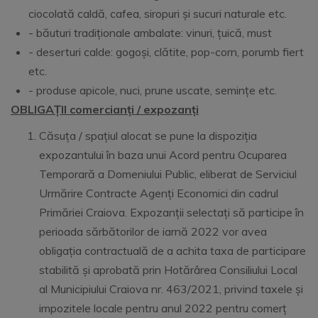
ciocolată caldă, cafea, siropuri și sucuri naturale etc.
- băuturi tradiționale ambalate: vinuri, țuică, must
- deserturi calde: gogoși, clătite, pop-corn, porumb fiert
etc.
- produse apicole, nuci, prune uscate, semințe etc.
OBLIGAȚII comercianți / expozanți
Căsuța / spațiul alocat se pune la dispoziția
expozantului în baza unui Acord pentru Ocuparea
Temporară a Domeniului Public, eliberat de Serviciul
Urmărire Contracte Agenți Economici din cadrul
Primăriei Craiova. Expozanții selectați să participe în
perioada sărbătorilor de iarnă 2022 vor avea
obligația contractuală de a achita taxa de participare
stabilită și aprobată prin Hotărârea Consiliului Local
al Municipiului Craiova nr. 463/2021, privind taxele și
impozitele locale pentru anul 2022 pentru comerț