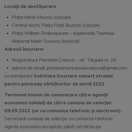
Locații de desfășurare
:
Piața Mihai Viteazu (căsuțe)
Centrul Vechi, Piața Frații Buzești (căsuțe)
Piața William Shakespeare – esplanada Teatrului
Național Marin Sorescu (truckuri)
Adresă înscriere:
Registratura Primăriei Craiova – str. Târgului nr. 26
adresa de email: primariamunicipiuluicraiova@gmail.com,
cu mențiunea
Solicitare înscriere comerț stradal,
pentru perioada sărbătorilor de iarnă 2022
Termenul maxim de comunicare către agenții
economici validați de către comisia de selecție:
09.09.2022 (se va comunica telefonic și electronic).
Secretarul comisiei de selecție va contacta telefonic
agenții economici acceptați, până cel târziu pe