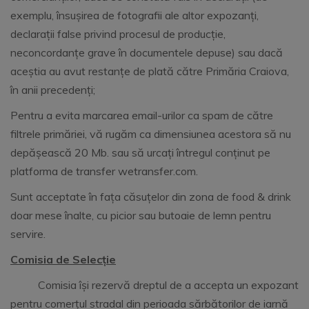
exemplu, însușirea de fotografii ale altor expozanți,
declarații false privind procesul de producție,
neconcordanțe grave în documentele depuse) sau dacă
aceștia au avut restanțe de plată către Primăria Craiova,
în anii precedenți;
Pentru a evita marcarea email-urilor ca spam de către
filtrele primăriei, vă rugăm ca dimensiunea acestora să nu
depășească 20 Mb. sau să urcați întregul conținut pe
platforma de transfer wetransfer.com.
Sunt acceptate în fața căsuțelor din zona de food & drink
doar mese înalte, cu picior sau butoaie de lemn pentru
servire.
Comisia de Selecție
Comisia își rezervă dreptul de a accepta un expozant
pentru comerțul stradal din perioada sărbătorilor de iarnă