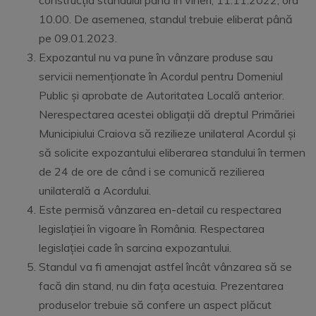
construcția standului până în vineri, 11.11.2022, ora
10.00. De asemenea, standul trebuie eliberat până
pe 09.01.2023.
Expozantul nu va pune în vânzare produse sau
servicii nemenționate în Acordul pentru Domeniul
Public și aprobate de Autoritatea Locală anterior.
Nerespectarea acestei obligații dă dreptul Primăriei
Municipiului Craiova să rezilieze unilateral Acordul și
să solicite expozantului eliberarea standului în termen
de 24 de ore de când i se comunică rezilierea
unilaterală a Acordului.
Este permisă vânzarea en-detail cu respectarea
legislației în vigoare în România. Respectarea
legislației cade în sarcina expozantului.
Standul va fi amenajat astfel încât vânzarea să se
facă din stand, nu din fața acestuia. Prezentarea
produselor trebuie să confere un aspect plăcut