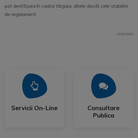
pot desfășura în cadrul târgului, altele decât cele stabilite
de regulament.
21/07/2022
Mai Mult
Mai Mult
Publica
Servicii On-Line
Consultare
Servicii On-Line
Consultare
Publica