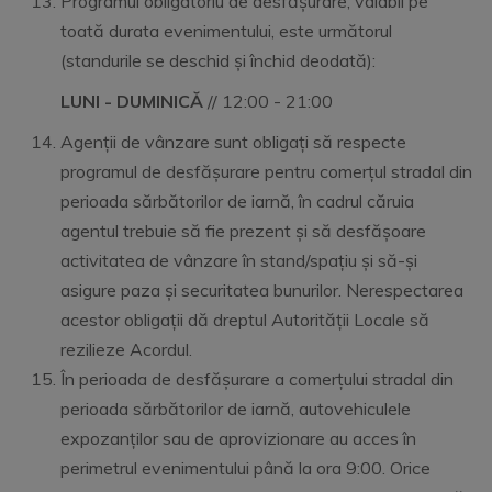
Programul obligatoriu de desfășurare, valabil pe
toată durata evenimentului, este următorul
(standurile se deschid și închid deodată):
LUNI - DUMINICĂ
// 12:00 - 21:00
Agenții de vânzare sunt obligați să respecte
programul de desfășurare pentru comerțul stradal din
perioada sărbătorilor de iarnă, în cadrul căruia
agentul trebuie să fie prezent și să desfășoare
activitatea de vânzare în stand/spațiu și să-și
asigure paza și securitatea bunurilor. Nerespectarea
acestor obligații dă dreptul Autorității Locale să
rezilieze Acordul.
În perioada de desfășurare a comerțului stradal din
perioada sărbătorilor de iarnă, autovehiculele
expozanților sau de aprovizionare au acces în
perimetrul evenimentului până la ora 9:00. Orice