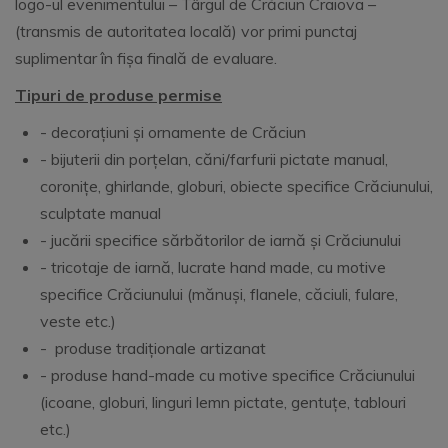
logo-ul evenimentului – Târgul de Crăciun Craiova –
(transmis de autoritatea locală) vor primi punctaj
suplimentar în fișa finală de evaluare.
Tipuri de produse permise
- decorațiuni și ornamente de Crăciun
- bijuterii din porțelan, căni/farfurii pictate manual,
coronițe, ghirlande, globuri, obiecte specifice Crăciunului,
sculptate manual
- jucării specifice sărbătorilor de iarnă și Crăciunului
- tricotaje de iarnă, lucrate hand made, cu motive
specifice Crăciunului (mănuși, flanele, căciuli, fulare,
veste etc.)
- produse tradiționale artizanat
- produse hand-made cu motive specifice Crăciunului
(icoane, globuri, linguri lemn pictate, gentuțe, tablouri
etc.)