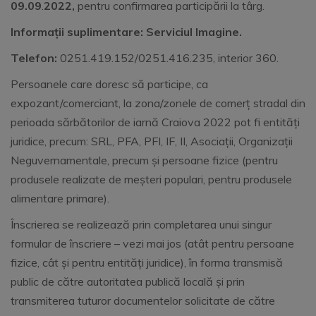
09.09
.
2022,
pentru confirmarea participării la târg.
Informații suplimentare: Serviciul Imagine.
Telefon:
0251.419.152/0251.416.235, interior 360.
Persoanele care doresc să participe, ca
expozant/comerciant, la zona/zonele de comerț stradal din
perioada sărbătorilor de iarnă Craiova 2022 pot fi entități
juridice, precum: SRL, PFA, PFI, IF, II, Asociații, Organizații
Neguvernamentale, precum și persoane fizice (pentru
produsele realizate de meșteri populari, pentru produsele
alimentare primare).
Înscrierea se realizează prin completarea unui singur
formular de înscriere – vezi mai jos (atât pentru persoane
fizice, cât și pentru entități juridice), în forma transmisă
public de către autoritatea publică locală și prin
transmiterea tuturor documentelor solicitate de către