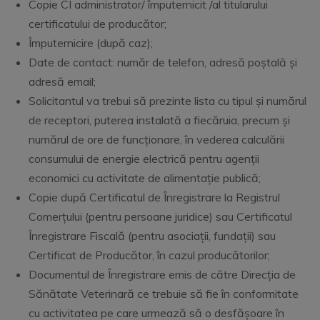
Copie CI administrator/ împuternicit /al titularului
certificatului de producător;
Împuternicire (după caz);
Date de contact: număr de telefon, adresă poștală și
adresă email;
Solicitantul va trebui să prezinte lista cu tipul și numărul
de receptori, puterea instalată a fiecăruia, precum și
numărul de ore de funcționare, în vederea calculării
consumului de energie electrică pentru agenții
economici cu activitate de alimentație publică;
Copie după Certificatul de Înregistrare la Registrul
Comerțului (pentru persoane juridice) sau Certificatul
Înregistrare Fiscală (pentru asociații, fundații) sau
Certificat de Producător, în cazul producătorilor;
Documentul de Înregistrare emis de către Direcția de
Sănătate Veterinară ce trebuie să fie în conformitate
cu activitatea pe care urmează să o desfășoare în