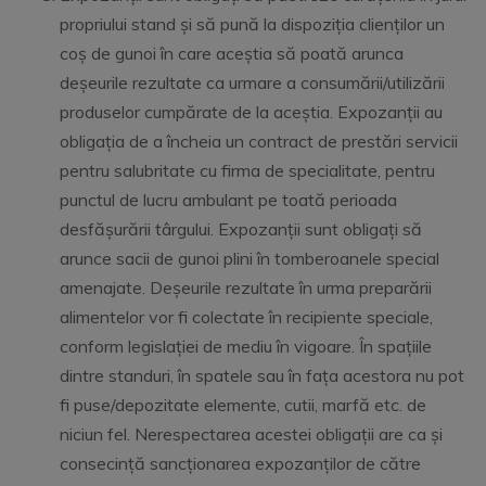
propriului stand și să pună la dispoziția clienților un
coș de gunoi în care aceștia să poată arunca
deșeurile rezultate ca urmare a consumării/utilizării
produselor cumpărate de la aceștia. Expozanții au
obligația de a încheia un contract de prestări servicii
pentru salubritate cu firma de specialitate, pentru
punctul de lucru ambulant pe toată perioada
desfășurării târgului. Expozanții sunt obligați să
arunce sacii de gunoi plini în tomberoanele special
amenajate. Deșeurile rezultate în urma preparării
alimentelor vor fi colectate în recipiente speciale,
conform legislației de mediu în vigoare. În spațiile
dintre standuri, în spatele sau în fața acestora nu pot
fi puse/depozitate elemente, cutii, marfă etc. de
niciun fel. Nerespectarea acestei obligații are ca și
consecință sancționarea expozanților de către