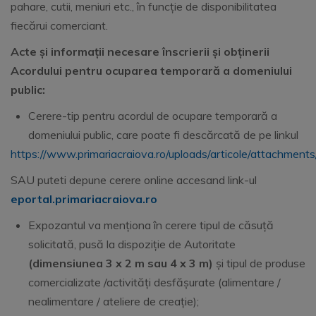
pahare, cutii, meniuri etc., în funcție de disponibilitatea
fiecărui comerciant.
Acte și informații necesare înscrierii și obținerii
Acordului pentru ocuparea temporară a domeniului
public:
Cerere-tip pentru acordul de ocupare temporară a
domeniului public, care poate fi descărcată de pe linkul
https://www.primariacraiova.ro/uploads/articole/attach
SAU puteti depune cerere online accesand link-ul
eportal.primariacraiova.ro
Expozantul va menționa în cerere tipul de căsuță
solicitată, pusă la dispoziție de Autoritate
(dimensiunea 3 x 2 m sau 4 x 3 m)
și tipul de produse
comercializate /activități desfășurate (alimentare /
nealimentare / ateliere de creație);