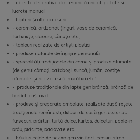
- obiecte decorative din ceramică unicat, pictate și
lucrate manual
- bijuterii și alte accesorii
- ceramică, artizanat (linguri, vase de ceramică,
farfuriuțe, ulcioare, cănuțe etc.)
- tablouri realizate de artiști plastici
- produse naturale de îngrijire personală
- specialități tradiționale din carne și produse afumate
(de genul cârnați, caltaboși, șuncă, jumări, costițe
afumate, șorici, zacuscă, murături etc.)
- produse tradiționale din lapte gen brânză, brânză de
burduf, cașcaval
- produse și preparate ambalate, realizate după rețete
tradiționale românești, dulciuri de casă gen cozonac,
fursecuri, prăjituri, turtă dulce, kurtos, dulcețuri, poale-n
brâu, plăcinte, baclavale etc.
- băuturi calde de sezon gen vin fiert, ceaiuri, stroh,