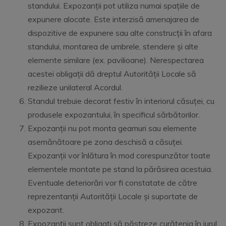
standului. Expozanții pot utiliza numai spațiile de
expunere alocate. Este interzisă amenajarea de
dispozitive de expunere sau alte construcții în afara
standului, montarea de umbrele, stendere și alte
elemente similare (ex. pavilioane). Nerespectarea
acestei obligații dă dreptul Autorității Locale să
rezilieze unilateral Acordul.
Standul trebuie decorat festiv în interiorul căsuței, cu
produsele expozantului, în specificul sărbătorilor.
Expozanții nu pot monta geamuri sau elemente
asemănătoare pe zona deschisă a căsuței.
Expozanții vor înlătura în mod corespunzător toate
elementele montate pe stand la părăsirea acestuia.
Eventuale deteriorări vor fi constatate de către
reprezentanții Autorității Locale și suportate de
expozant.
Expozanții sunt obligați să păstreze curățenia în jurul