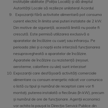
instituțiile abilitate (Poliția Locală) și dă dreptul
Autorității Locale să rezilieze unilateral Acordul.
Expozanții fără activitate alimentară pot consuma
curent electric în limita unei puteri instalate de 2 kW.
Din motive de siguranță, această limită nu poate fi
crescută. Este permisă utilizarea exclusivă a
aparatelor de încălzire cu cuarț sau infraroșu. Pe
perioada zilei și a nopții este interzisă funcționarea
nesupravegheată a aparatelor de încălzire.
Aparatele de încălzire cu rezistență (reșouri,
aeroterme, calorifere cu ulei) sunt interzise!
Expozanții care desfășoară activități comerciale
alimentare cu consum energetic ridicat vor comunica
o listă cu tipul și numărul de receptori care vor fi
montați, puterea instalată a fiecăruia (în kW), precum
și numărul de ore de funcționare. Agenții economici
vor achita la paușal la Direcția Servicii Publice din