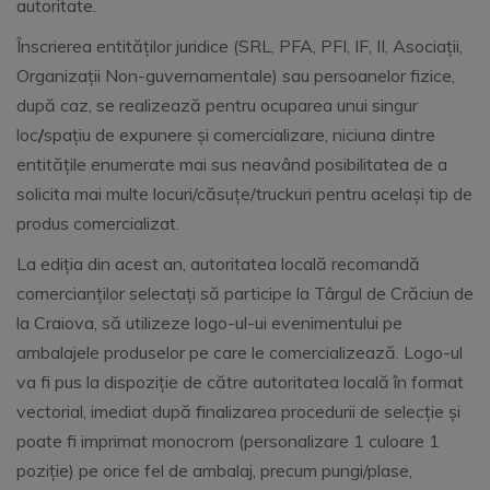
autoritate.
Înscrierea entităților juridice (SRL, PFA, PFI, IF, II, Asociații,
Organizații Non-guvernamentale) sau persoanelor fizice,
după caz, se realizează pentru ocuparea unui singur
loc
/
spațiu de expunere și comercializare, niciuna dintre
entitățile enumerate mai sus neavând posibilitatea de a
solicita mai multe locuri/căsuțe/truckuri pentru același tip de
produs comercializat.
La ediția din acest an, autoritatea locală recomandă
comercianților selectați să participe la Târgul de Crăciun de
la Craiova, să utilizeze logo-ul-ui evenimentului pe
ambalajele produselor pe care le comercializează. Logo-ul
va fi pus la dispoziție de către autoritatea locală în format
vectorial, imediat după finalizarea procedurii de selecție și
poate fi imprimat monocrom (personalizare 1 culoare 1
poziție) pe orice fel de ambalaj, precum pungi/plase,