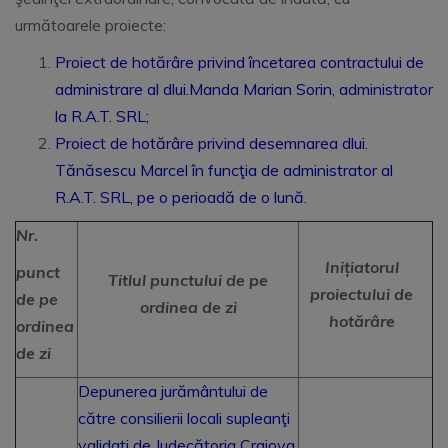
următoarele proiecte:
Proiect de hotărâre privind încetarea contractului de
administrare al dlui.Manda Marian Sorin, administrator
la R.A.T. SRL;
Proiect de hotărâre privind desemnarea dlui.
Tănăsescu Marcel în funcţia de administrator al
R.A.T. SRL, pe o perioadă de o lună.
Nr.
Inițiatorul
punct
Titlul punctului de pe
proiectului de
de pe
ordinea de zi
hotărâre
ordinea
de zi
Depunerea jurământului de
către consilierii locali supleanţi
validaţi de Judecătoria Craiova,