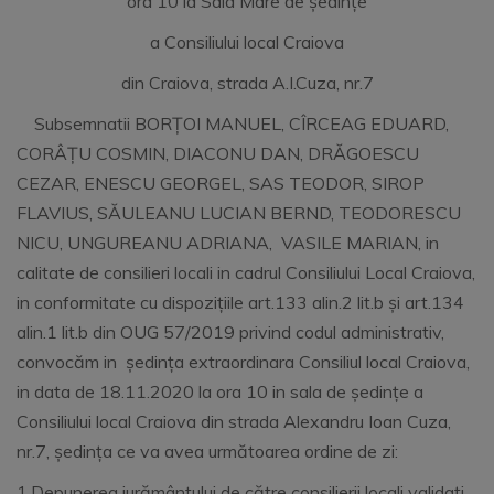
ora 10 la Sala Mare de ședințe
a Consiliului local Craiova
din Craiova, strada A.I.Cuza, nr.7
Subsemnatii BORȚOI MANUEL, CÎRCEAG EDUARD,
CORÂȚU COSMIN, DIACONU DAN, DRĂGOESCU
CEZAR, ENESCU GEORGEL, SAS TEODOR, SIROP
FLAVIUS, SĂULEANU LUCIAN BERND, TEODORESCU
NICU, UNGUREANU ADRIANA, VASILE MARIAN, in
calitate de consilieri locali in cadrul Consiliului Local Craiova,
in conformitate cu dispozițiile art.133 alin.2 lit.b și art.134
alin.1 lit.b din OUG 57/2019 privind codul administrativ,
convocăm in ședința extraordinara Consiliul local Craiova,
in data de 18.11.2020 la ora 10 in sala de ședințe a
Consiliului local Craiova din strada Alexandru Ioan Cuza,
nr.7, ședința ce va avea următoarea ordine de zi:
1.Depunerea jurământului de către consilierii locali validați