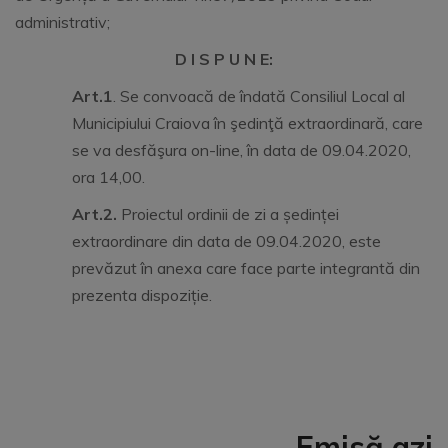
administrativ;
D I S P U N E:
Art.1
. Se convoacă de îndată Consiliul Local al
Municipiului Craiova în şedinţă extraordinară, care
se va desfăşura on-line, în data de 09.04.2020,
ora 14,00.
Art.2.
Proiectul ordinii de zi a ședinței
extraordinare din data de 09.04.2020, este
prevăzut în anexa care face parte integrantă din
prezenta dispoziție.
Emisă azi