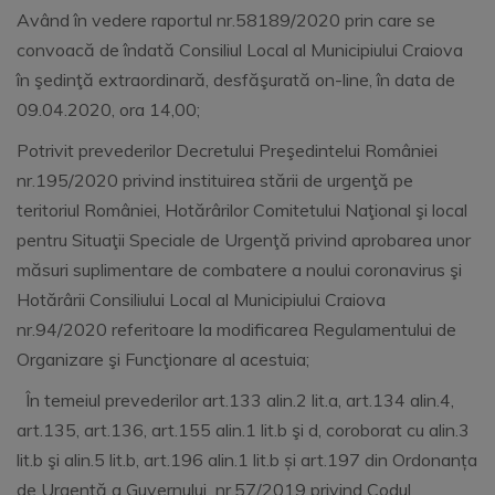
Având în vedere raportul nr.58189/2020 prin care se
convoacă de îndată Consiliul Local al Municipiului Craiova
în şedinţă extraordinară, desfăşurată on-line, în data de
09.04.2020, ora 14,00;
Potrivit prevederilor Decretului Preşedintelui României
nr.195/2020 privind instituirea stării de urgenţă pe
teritoriul României, Hotărârilor Comitetului Naţional şi local
pentru Situaţii Speciale de Urgenţă privind aprobarea unor
măsuri suplimentare de combatere a noului coronavirus şi
Hotărârii Consiliului Local al Municipiului Craiova
nr.94/2020 referitoare la modificarea Regulamentului de
Organizare şi Funcţionare al acestuia;
În temeiul prevederilor art.133 alin.2 lit.a, art.134 alin.4,
art.135, art.136, art.155 alin.1 lit.b şi d, coroborat cu alin.3
lit.b şi alin.5 lit.b, art.196 alin.1 lit.b și art.197 din Ordonanța
de Urgență a Guvernului nr.57/2019 privind Codul