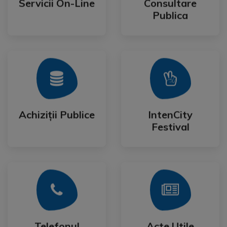
Servicii On-Line
Consultare
Servicii On-Line
Consultare
Publica
Mai Mult
Mai Mult
Festival
Achiziții Publice
IntenCity
Achiziții Publice
IntenCity
Festival
Mai Mult
Mai Mult
Cetateanului
Formulare
Telefonul
Acte Utile