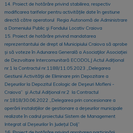
14. Proiect de hotărâre privind stabilirea, respectiv
modificarea tarifelor pentru activitățile date în gestiune
directă către operatorul Regia Autonomă de Administrare
a Domeniului Public şi Fondului Locativ Craiova
15. Proiect de hotărâre privind mandatarea
reprezentantului de drept al Municipiului Craiova să aprobe
și să voteze în Adunarea Generală a Asociaţilor Asociației
de Dezvoltare Intercomunitară ECODOLJ Actul Adițional
nr.1 la Contractul nr.1188/11.05.2023 „Delegarea
Gestiunii Activităţii de Eliminare prin Depozitare a
Deşeurilor la Depozitul Ecologic de Deşeuri Mofleni -
Craiova” şi Actul Adițional nr.2 la Contractul
nr.1818/30.06.2022 „Delegarea prin concesionare a
operării instalațiilor de gestionare a deșeurilor municipale
realizate în cadrul proiectului Sistem de Management
Integrat al Deșeurilor în Județul Dolj”
16. Proiect de hotărâre privind aprobarea participării