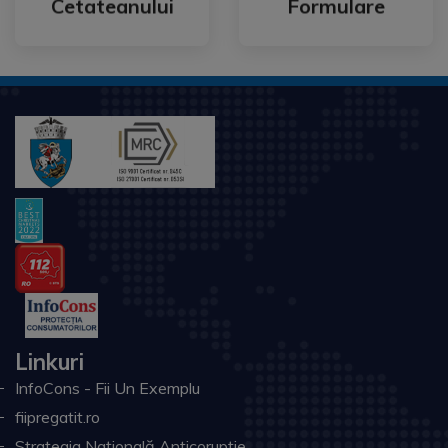
Cetateanului
Formulare
Linkuri
InfoCons - Fii Un Exemplu
fiipregatit.ro
Strategia Națională Anticorupție