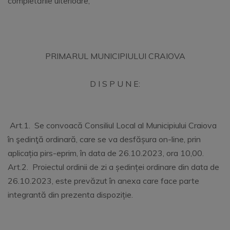
completările ulterioare;
PRIMARUL MUNICIPIULUI CRAIOVA
D I S P U N E:
Art.1. Se convoacă Consiliul Local al Municipiului Craiova
în şedinţă ordinară, care se va desfășura on-line, prin
aplicația pirs-eprim, în data de 26.10.2023, ora 10,00.
Art.2. Proiectul ordinii de zi a ședinței ordinare din data de
26.10.2023, este prevăzut în anexa care face parte
integrantă din prezenta dispoziție.