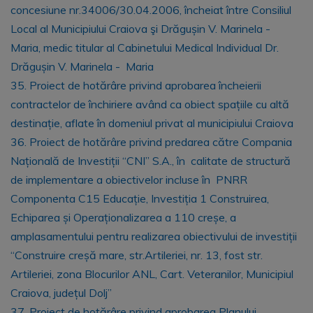
concesiune nr.34006/30.04.2006, încheiat între Consiliul
Local al Municipiului Craiova şi Drăgușin V. Marinela -
Maria, medic titular al Cabinetului Medical Individual Dr.
Drăgușin V. Marinela - Maria
35. Proiect de hotărâre privind aprobarea încheierii
contractelor de închiriere având ca obiect spațiile cu altă
destinație, aflate în domeniul privat al municipiului Craiova
36. Proiect de hotărâre privind predarea către Compania
Națională de Investiții “CNI” S.A., în calitate de structură
de implementare a obiectivelor incluse în PNRR
Componenta C15 Educație, Investiția 1 Construirea,
Echiparea și Operaționalizarea a 110 creșe, a
amplasamentului pentru realizarea obiectivului de investiții
“Construire creșă mare, str.Artileriei, nr. 13, fost str.
Artileriei, zona Blocurilor ANL, Cart. Veteranilor, Municipiul
Craiova, județul Dolj”
37. Proiect de hotărâre privind aprobarea Planului