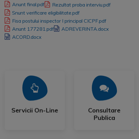
Anunt final.pdf
Rezultat proba interviu.pdf
Snunt verificare eligibilitate.pdf
Fisa postului inspector I principal CICPF.pdf
Anunt 177281.pdf
ADREVERINTA.docx
ACORD.docx
Mai Mult
Mai Mult
Publica
Servicii On-Line
Consultare
Servicii On-Line
Consultare
Publica