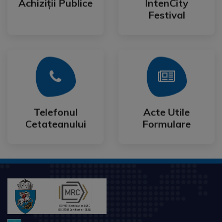
Achiziții Publice
IntenCity
Achiziții Publice
IntenCity
Festival
Mai Mult
Mai Mult
Cetateanului
Formulare
Telefonul
Acte Utile
Telefonul
Acte Utile
Cetateanului
Formulare