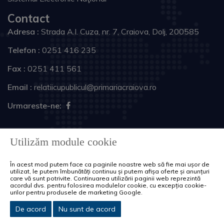
Contact
Adresa :
Strada A.I. Cuza, nr. 7, Craiova, Dolj, 200585
Telefon :
0251 416 235
Fax :
0251 411 561
Email :
relatiicupublicul@primariacraiova.ro
Urmareste-ne:
Copyright © 2026 Primăria Municipiului Craiova. Toate
Utilizăm module cookie
drepturile rezervate.
În acest mod putem face ca paginile noastre web să fie mai ușor de
Harta site
Politica de cookie-uri
utilizat, le putem îmbunătăți continuu și putem afișa oferte și anunțuri
care vă sunt potrivite. Continuarea utilizării paginii web reprezintă
acordul dvs. pentru folosirea modulelor cookie, cu excepția cookie-
urilor pentru produsele de marketing Google.
De acord
Nu sunt de acord