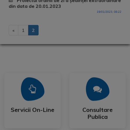
Proiectul ordinii de zi a ședinței extraordinare
din data de 20.01.2023
19/01/2023, 08:22
«
1
2
Mai Mult
Mai Mult
Publica
Servicii On-Line
Consultare
Servicii On-Line
Consultare
Publica