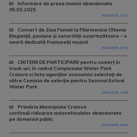
Informare de presa masini abandonate
05.03.2025
05/03/2025, 11:10
Concert de Ziua Femeii la Filarmonica Oltenia
Eleganță, pasiune și sonorități surprinzătoare – o
seară dedicată frumuseții muzicii
05/03/2025, 07:51
CRITERII DE PARTICIPARE pentru comerț în
truck-uri, în cadrul Complexului Water Park
Craiova si lista agenților economici selectați de
către Comisia de selecție pentru Sezonul Estival
Water Park
28/02/2025, 12:08
Primăria Municipiului Craiova
continuă ridicarea autovehiculelor abandonate
pe domeniul public
28/02/2025, 09:44