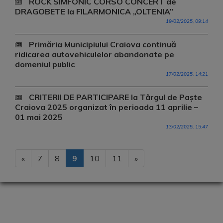
ROCK SIMFONIC CORSO CONCERT de
DRAGOBETE la FILARMONICA „OLTENIA”
19/02/2025, 09:14
Primăria Municipiului Craiova continuă
ridicarea autovehiculelor abandonate pe
domeniul public
17/02/2025, 14:21
CRITERII DE PARTICIPARE la Târgul de Paște
Craiova 2025 organizat în perioada 11 aprilie –
01 mai 2025
13/02/2025, 15:47
«
7
8
9
10
11
»