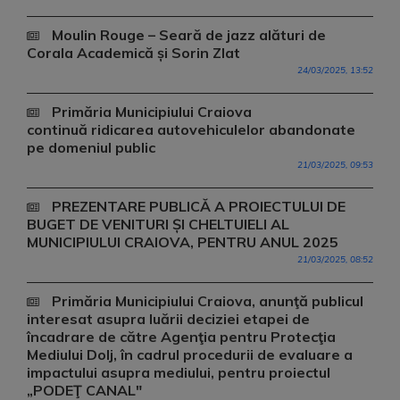
Moulin Rouge – Seară de jazz alături de
Corala Academică și Sorin Zlat
24/03/2025, 13:52
Primăria Municipiului Craiova
continuă ridicarea autovehiculelor abandonate
pe domeniul public
21/03/2025, 09:53
PREZENTARE PUBLICĂ A PROIECTULUI DE
BUGET DE VENITURI ȘI CHELTUIELI AL
MUNICIPIULUI CRAIOVA, PENTRU ANUL 2025
21/03/2025, 08:52
Primăria Municipiului Craiova, anunţă publicul
interesat asupra luării deciziei etapei de
încadrare de către Agenţia pentru Protecţia
Mediului Dolj, în cadrul procedurii de evaluare a
impactului asupra mediului, pentru proiectul
„PODEŢ CANAL"