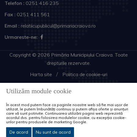
Telefon :
0251 416 235
Fax :
0251 411 561
Email :
relatiicupublicul@primariacraiova.ro
Urmareste-ne:
Copyright © 2026 Primăria Municipiului Craiova. Toate
drepturile rezervate.
Harta site
Politica de cookie-uri
Utilizăm module cookie
În acest mod putem face ca paginile noastre web să fie mai ușor de
utilizat, le putem îmbunătăți continuu și putem afișa oferte și anunțuri
care vă sunt potrivite. Continuarea utilizării paginii web reprezintă
acordul dvs. pentru folosirea modulelor cookie, cu excepția cookie-
urilor pentru produsele de marketing Google.
De acord
Nu sunt de acord