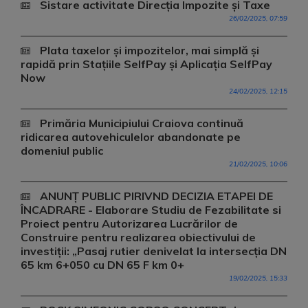
Sistare activitate Direcția Impozite și Taxe
26/02/2025, 07:59
Plata taxelor și impozitelor, mai simplă și
rapidă prin Stațiile SelfPay și Aplicația SelfPay
Now
24/02/2025, 12:15
Primăria Municipiului Craiova continuă
ridicarea autovehiculelor abandonate pe
domeniul public
21/02/2025, 10:06
ANUNȚ PUBLIC PIRIVND DECIZIA ETAPEI DE
ÎNCADRARE - Elaborare Studiu de Fezabilitate si
Proiect pentru Autorizarea Lucrărilor de
Construire pentru realizarea obiectivului de
investiții: „Pasaj rutier denivelat la intersecția DN
65 km 6+050 cu DN 65 F km 0+
19/02/2025, 15:33