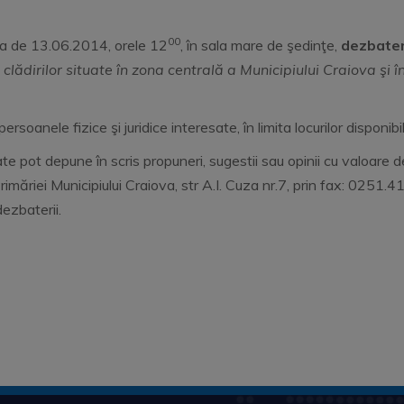
00
ta de 13.06.2014, orele 12
, în sala mare de şedinţe,
dezbater
lădirilor situate în zona centrală a Municipiului Craiova şi î
oanele fizice şi juridice interesate, în limita locurilor disponibil
ate pot depune în scris propuneri, sugestii sau opinii cu valoar
imăriei Municipiului Craiova, str A.I. Cuza nr.7, prin fax: 0251.4
dezbaterii.