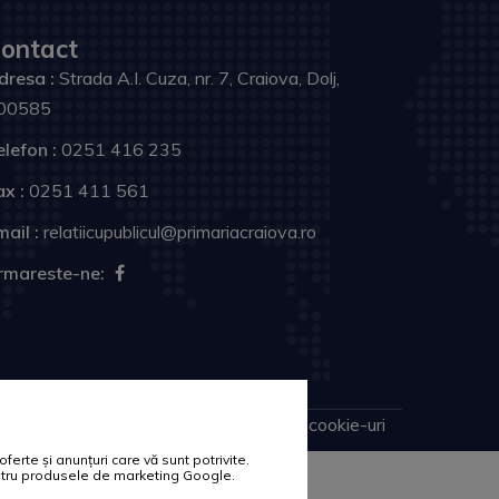
ontact
dresa :
Strada A.I. Cuza, nr. 7, Craiova, Dolj,
00585
elefon :
0251 416 235
ax :
0251 411 561
ail :
relatiicupublicul@primariacraiova.ro
rmareste-ne:
Harta site
Politica de cookie-uri
erte și anunțuri care vă sunt potrivite.
pentru produsele de marketing Google.