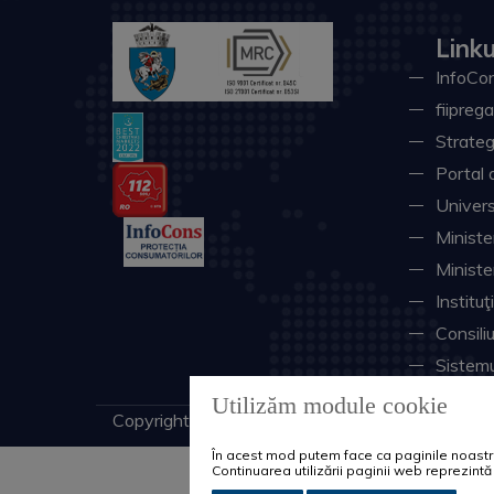
Linku
InfoCon
fiiprega
Strateg
Portal 
Univers
Minister
Ministe
Instituţ
Consili
Sistemu
Utilizăm module cookie
Copyright © 2026 Primăria Municipiului Craiova. 
În acest mod putem face ca paginile noastre 
Continuarea utilizării paginii web reprezin