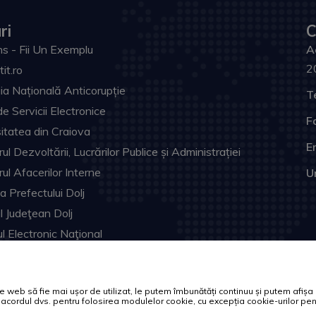
ri
C
s - Fii Un Exemplu
A
2
tit.ro
ia Națională Anticorupție
T
de Servicii Electronice
F
itatea din Craiova
Em
ul Dezvoltării, Lucrărilor Publice și Administrației
rul Afacerilor Interne
U
ia Prefectului Dolj
ul Judeţean Dolj
l Electronic Naţional
Toate drepturile rezervate.
web să fie mai ușor de utilizat, le putem îmbunătăți continuu și putem afișa of
tă acordul dvs. pentru folosirea modulelor cookie, cu excepția cookie-urilor 