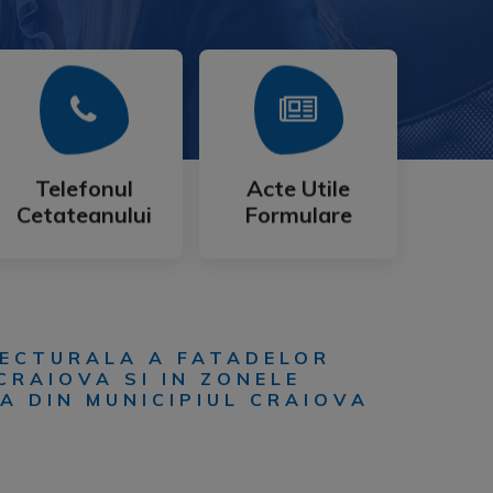
Mai Mult
Mai Mult
Cetateanului
Formulare
Telefonul
Acte Utile
Telefonul
Acte Utile
Cetateanului
Formulare
TECTURALA A FATADELOR
CRAIOVA SI IN ZONELE
A DIN MUNICIPIUL CRAIOVA