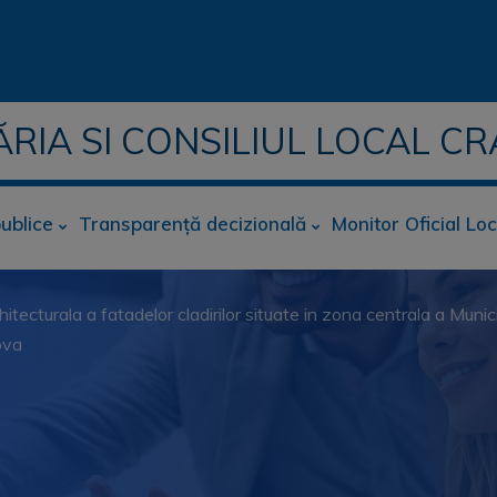
ĂRIA SI CONSILIUL LOCAL CR
publice
Transparență decizională
Monitor Oficial Loc
ecturala a fatadelor cladirilor situate in zona centrala a Munici
iova