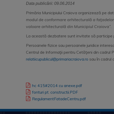
Data publicării: 09.06.2014
Primăria Municipiului Craiova organizează pe da
modul de conformare arhitecturală a faţadelor c
valoare arhitecturală din Municipiul Craiova”
.
La această dezbatere sunt invitate să participe pers
Persoanele fizice sau persoanele juridice interes
Centrul de Informaţii pentru Cetăţeni din cadrul Pr
relatiicupublicul@primariacraiova.ro
sau în cadrul 
hc 415#2014 cu anexe.pdf
fonturi pt. constructii.PDF
RegulamentFatadeCentru.pdf