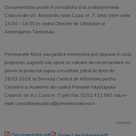
Documentatia poate fi consultata si la sediul primariei
Craiova din str. Alexandru Ioan Cuza, nr. 7, zilnic intre orele
14.00 - 16.00 in cadrul Directie de Urbanism si
Amenajarea Teritoriului
Persoanele fizice sau juridice interesate pot depune in scris
propuneri, sugestii sau opinii cu valoare de recomandare cu
privire la proiectul supus consultarii, până la data de
28.03.2018, la Serviciul Centrul de Informare pentru
Cetateni si Audiente din cadrul Primariei Municipiului
Craiova, str A.I. Cuza nr. 7, prin fax: 0251.411.561 sau e-
mail: consultarepublica@primariacraiova.ro
17/09/2021
Documentatie.pdf
Proiect de hotarare.pdf