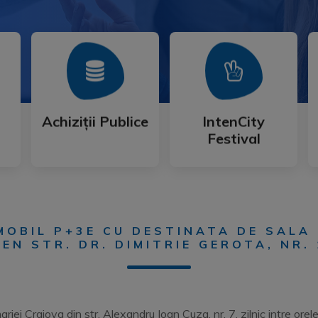
Mai Mult
Mai Mult
Festival
Achiziții Publice
IntenCity
Achiziții Publice
IntenCity
Festival
OBIL P+3E CU DESTINATA DE SALA 
EN STR. DR. DIMITRIE GEROTA, NR.
riei Craiova din str. Alexandru Ioan Cuza, nr. 7, zilnic intre ore