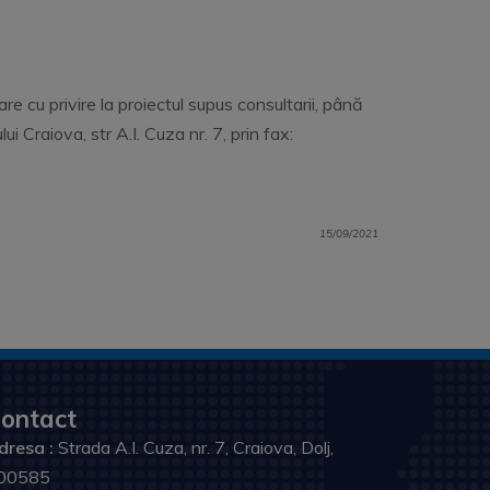
e cu privire la proiectul supus consultarii, până
 Craiova, str A.I. Cuza nr. 7, prin fax:
15/09/2021
ontact
dresa :
Strada A.I. Cuza, nr. 7, Craiova, Dolj,
00585