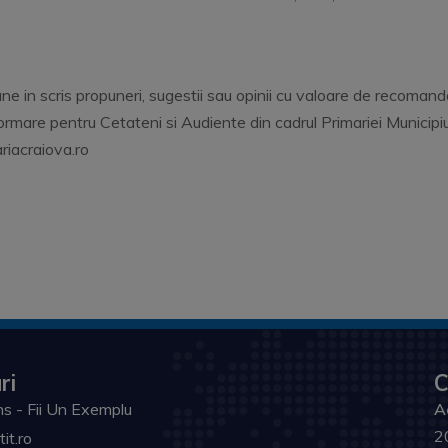
e in scris propuneri, sugestii sau opinii cu valoare de recomandar
rmare pentru Cetateni si Audiente din cadrul Primariei Municipiului
riacraiova.ro
ri
C
s - Fii Un Exemplu
A
2
tit.ro