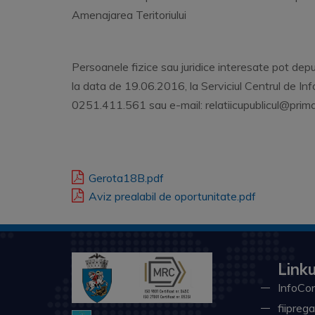
Amenajarea Teritoriului
Persoanele fizice sau juridice interesate pot depun
la data de 19.06.2016, la Serviciul Centrul de Info
0251.411.561 sau e-mail: relatiicupublicul@prima
Gerota18B.pdf
Aviz prealabil de oportunitate.pdf
Linku
InfoCon
fiiprega