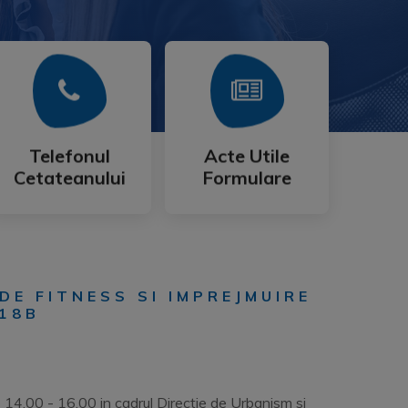
Mai Mult
Mai Mult
Cetateanului
Formulare
Telefonul
Acte Utile
Telefonul
Acte Utile
Cetateanului
Formulare
DE FITNESS SI IMPREJMUIRE
 18B
le 14.00 - 16.00 in cadrul Directie de Urbanism si