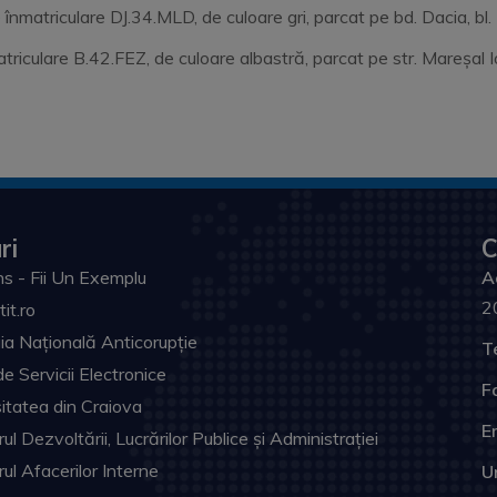
nmatriculare DJ.34.MLD, de culoare gri, parcat pe bd. Dacia, b
atriculare B.42.FEZ, de culoare albastră, parcat pe str. Mare
ri
C
s - Fii Un Exemplu
A
2
tit.ro
ia Națională Anticorupție
T
de Servicii Electronice
F
itatea din Craiova
Em
ul Dezvoltării, Lucrărilor Publice și Administrației
rul Afacerilor Interne
U