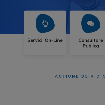
Mai Mult
Mai Mult
Publica
Servicii On-Line
Consultare
Servicii On-Line
Consultare
Publica
ACȚIUNE DE RID