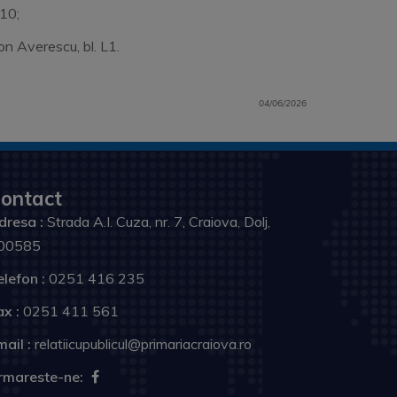
l. 10;
șal Ion Averescu, bl. L1.
04/06/2026
ontact
dresa :
Strada A.I. Cuza, nr. 7, Craiova, Dolj,
00585
elefon :
0251 416 235
ax :
0251 411 561
ail :
relatiicupublicul@primariacraiova.ro
rmareste-ne: