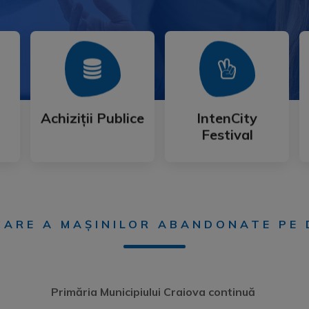
Mai Mult
Mai Mult
Festival
Achiziții Publice
IntenCity
Achiziții Publice
IntenCity
Festival
ICARE A MAȘINILOR ABANDONATE PE 
Primăria Municipiului Craiova
continuă