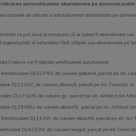
ridicarea autovehiculelor abandonate pe domeniul public
ua acțiunile de ridicare a autoturismelor abandonate pe domeniul
lemente ce pot duce la concluzia că ar putea fi abandonate sau 
gimul juridic al vehiculelor fără stăpân sau abandonate pe tere
ului Craiova vor fi ridicate următoarele autoturisme:
nmatriculare DJ.53.PRO, de culoare galbenă, parcat pe str. Libe
ulare DJ.12.GSZ, de culoare albastră, parcat pe str. Toporași, n
iculare DJ.17.GUN, de culoare gri, parcat pe str. Arhitect Io
iculare DJ.29.RBU, de culoare albastră, parcat pe str. Arhitec
matriculare DJ.14.XIA, de culoare albastră, parcat pe str. Ion T
atriculare DJ.42.EYM, de culoare neagră, parcat pe bd. Dacia, 