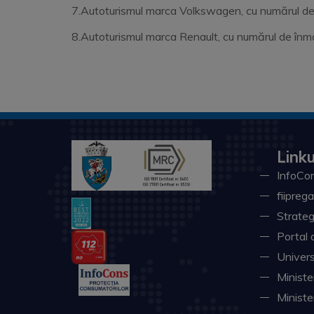
7.Autoturismul marca Volkswagen, cu numărul de î
8.Autoturismul marca Renault, cu numărul de înm
Linku
InfoCon
fiiprega
Strateg
Portal 
Univers
Minister
Ministe