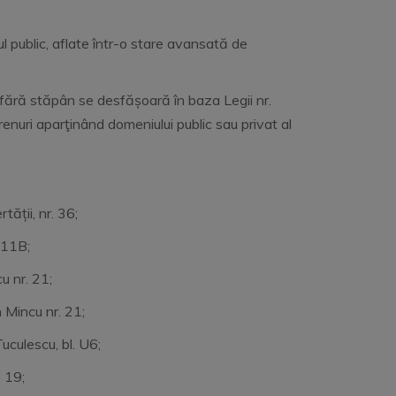
 public, aflate într-o stare avansată de
fără stăpân se desfășoară în baza Legii nr.
nuri aparţinând domeniului public sau privat al
rtății, nr. 36;
r. 11B;
n Mincu nr. 21;
t Ion Mincu nr. 21;
uculescu, bl. U6;
bl. 19;