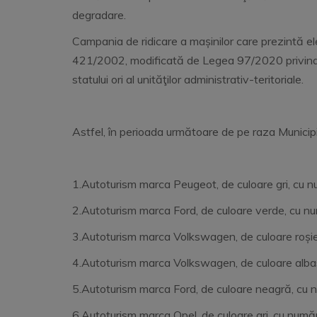
degradare.
Campania de ridicare a mașinilor care prezintă e
421/2002, modificată de Legea 97/2020 privind re
statului ori al unităţilor administrativ-teritoriale.
Astfel, în perioada următoare de pe raza Municipi
1.Autoturism marca Peugeot, de culoare gri, cu nu
2.Autoturism marca Ford, de culoare verde, cu 
3.Autoturism marca Volkswagen, de culoare roșie
4.Autoturism marca Volkswagen, de culoare albas
5.Autoturism marca Ford, de culoare neagră, cu nu
6.Autoturism marca Opel, de culoare gri, cu număr 