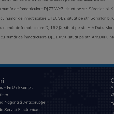
 număr de înmatriculare DJ.77.WYZ, situat pe str. Sărarilor, bl. 
cu număr de înmatriculare DJ.10.SEY, situat pe str. Sărarilor, bl
număr de înmatriculare DJ.16.ZJX, situat pe str. Arh.Duiliu Marcu
cu număr de înmatriculare DJ.11.XVX, situat pe str. Arh.Duiliu Ma
ri
C
s - Fii Un Exemplu
A
2
tit.ro
ia Națională Anticorupție
T
de Servicii Electronice
F