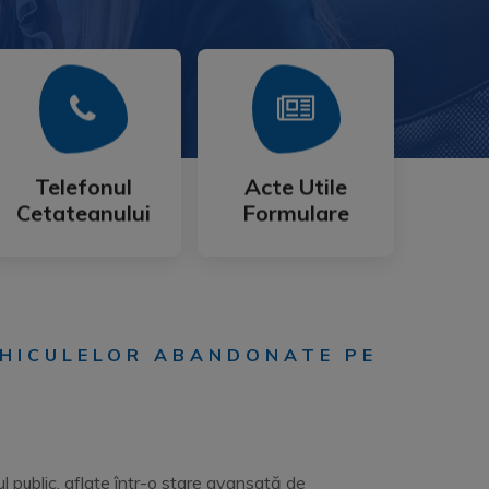
Mai Mult
Mai Mult
Cetateanului
Formulare
Telefonul
Acte Utile
Telefonul
Acte Utile
Cetateanului
Formulare
EHICULELOR ABANDONATE PE
 public, aflate într-o stare avansată de