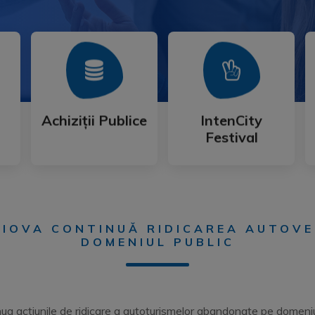
Mai Mult
Mai Mult
Festival
Achiziții Publice
IntenCity
Achiziții Publice
IntenCity
Festival
RAIOVA CONTINUĂ RIDICAREA AUTOV
DOMENIUL PUBLIC
ua acțiunile de ridicare a autoturismelor abandonate pe domeniul