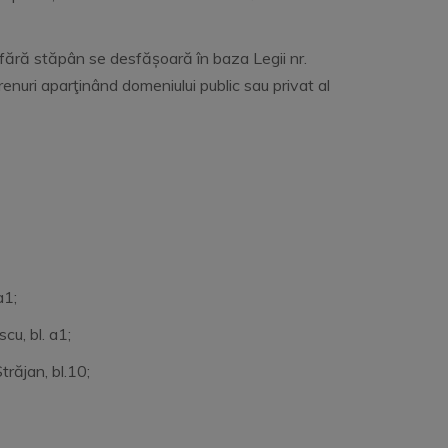
fără stăpân se desfășoară în baza Legii nr.
nuri aparţinând domeniului public sau privat al
escu, bl. a1;
alescu, bl. a1;
il Străjan, bl.10;