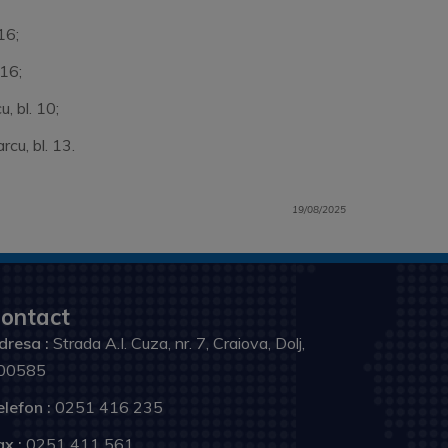
K16;
.K16;
, bl. 10;
rcu, bl. 13.
19/08/2025
ontact
dresa :
Strada A.I. Cuza, nr. 7, Craiova, Dolj,
00585
elefon :
0251 416 235
ax :
0251 411 561