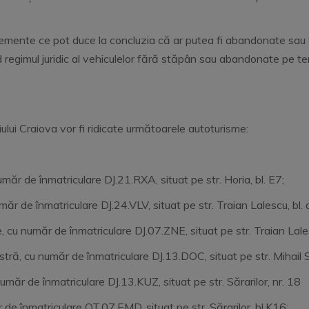
lemente ce pot duce la concluzia că ar putea fi abandonate sau 
gimul juridic al vehiculelor fără stăpân sau abandonate pe tere
ului Craiova vor fi ridicate următoarele autoturisme:
măr de înmatriculare DJ.21.RXA, situat pe str. Horia, bl. E7;
număr de înmatriculare DJ.24.VLV, situat pe str. Traian Lal
, cu număr de înmatriculare DJ.07.ZNE, situat pe str. Traian L
tră, cu număr de înmatriculare DJ.13.DOC, situat pe str. Miha
măr de înmatriculare DJ.13.KUZ, situat pe str. Sărarilor, nr. 18
de înmatriculare OT.07.EMD, situat pe str. Sărarilor, bl.K16;