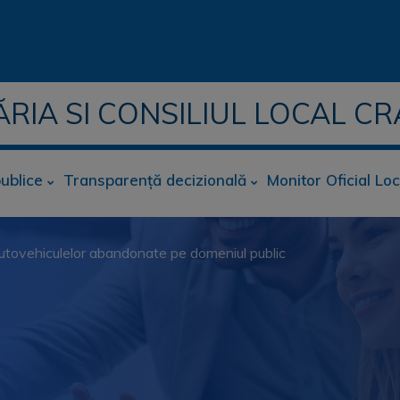
ĂRIA SI CONSILIUL LOCAL CR
publice
Transparență decizională
Monitor Oficial Loc
 autovehiculelor abandonate pe domeniul public