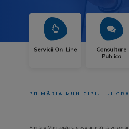
Mai Mult
Mai Mult
Publica
Servicii On-Line
Consultare
Servicii On-Line
Consultare
Publica
PRIMĂRIA MUNICIPIULUI C
Primăria Municipiului Craiova anunţă că va contin