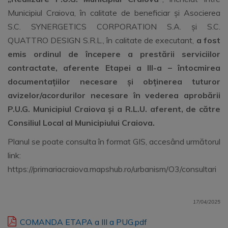
Municipiul Craiova, în calitate de beneficiar și Asocierea
S.C. SYNERGETICS CORPORATION S.A. și S.C.
QUATTRO DESIGN S.R.L., în calitate de executant,
a fost
emis ordinul de începere a prestării serviciilor
contractate, aferente Etapei a III-a – întocmirea
documentațiilor necesare și obținerea tuturor
avizelor/acordurilor necesare în vederea aprobării
P.U.G. Municipiul Craiova și a R.L.U. aferent, de către
Consiliul Local al Municipiului Craiova.
Planul se poate consulta în format GIS, accesând următorul
link:
https://primariacraiova.mapshub.ro/urbanism/O3/consultari
17/04/2025
COMANDA ETAPA a III a PUG.pdf