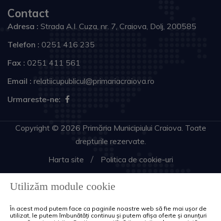
Contact
Adresa :
Strada A.I. Cuza, nr. 7, Craiova, Dolj, 200585
Telefon :
0251 416 235
Fax :
0251 411 561
Email :
relatiicupublicul@primariacraiova.ro
Urmareste-ne:
Copyright © 2026 Primăria Municipiului Craiova. Toate
drepturile rezervate.
Harta site
Politica de cookie-uri
Utilizăm module cookie
În acest mod putem face ca paginile noastre web să fie mai ușor de
utilizat, le putem îmbunătăți continuu și putem afișa oferte și anunțuri