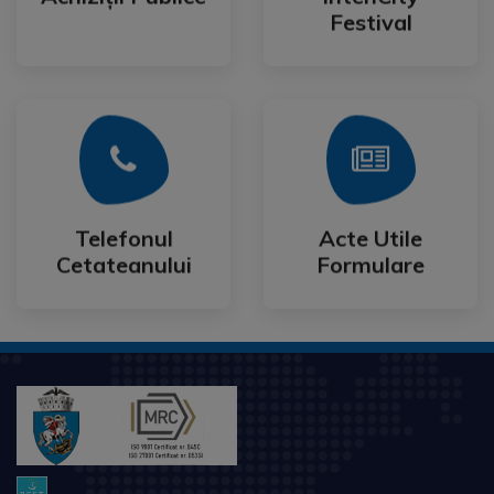
Achiziții Publice
IntenCity
Festival
Mai Mult
Mai Mult
Cetateanului
Formulare
Telefonul
Acte Utile
Telefonul
Acte Utile
Cetateanului
Formulare