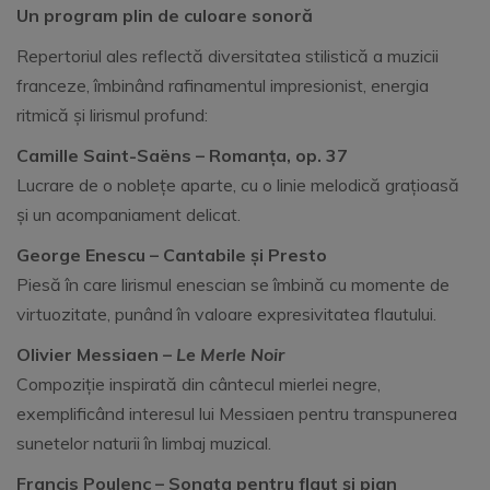
Un program plin de culoare sonoră
Repertoriul ales reflectă diversitatea stilistică a muzicii
franceze, îmbinând rafinamentul impresionist, energia
ritmică și lirismul profund:
Camille Saint-Saëns – Romanța, op. 37
Lucrare de o noblețe aparte, cu o linie melodică grațioasă
și un acompaniament delicat.
George Enescu – Cantabile și Presto
Piesă în care lirismul enescian se îmbină cu momente de
virtuozitate, punând în valoare expresivitatea flautului.
Olivier Messiaen –
Le Merle Noir
Compoziție inspirată din cântecul mierlei negre,
exemplificând interesul lui Messiaen pentru transpunerea
sunetelor naturii în limbaj muzical.
Francis Poulenc – Sonata pentru flaut și pian