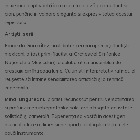
incursiune captivantă în muzica franceză pentru flaut și
pian, punând în valoare eleganța și expresivitatea acestui
repertoriu.
Artiștii serii
Eduardo González
, unul dintre cei mai apreciați flautiști
mexicani, a fost prim-flautist al Orchestrei Simfonice
Naționale a Mexicului și a colaborat cu ansambluri de
prestigiu din întreaga lume. Cu un stil interpretativ rafinat, el
reușește să îmbine sensibilitatea artistică și o tehnică
impecabilă.
Mihai Ungureanu
, pianist recunoscut pentru versatilitatea
și profunzimea interpretărilor sale, are o bogată activitate
solistică și camerală. Experiența sa vastă în acest gen
muzical aduce o dimensiune aparte dialogului dintre cele
două instrumente.