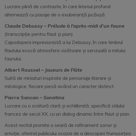
Lucrare plină de contraste, în care lirismul profund
alternează cu pasaje de o exuberanță jucăușă.
Claude Debussy –
Prélude à l’après-midi d’un faune
(transcripție pentru flaut și pian)
Capodopera impresionistă a lui Debussy, în care timbrul
flautului evocă atmosfera visătoare și senzuală a mitului
faunului.
Albert Roussel –
Joueurs de Flûte
Suită de miniaturi inspirate de personaje literare și
mitologice, fiecare piesă având un caracter distinct.
Pierre Sancan –
Sonatina
Lucrare cu o scriitură clară și echilibrată, specifică stilului
francez de secol XX, cu un dialog dinamic între flaut și pian.
Acest recital promite o seară de rafinament sonor și
emoție, oferind publicului ocazia de a descoperi frumusețea