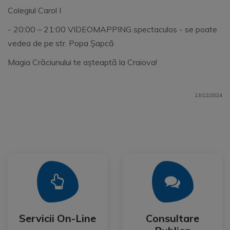
Colegiul Carol I
- 20:00 – 21:00 VIDEOMAPPING spectaculos - se poate
vedea de pe str. Popa Șapcă
Magia Crăciunului te așteaptă la Craiova!
13/12/2024
Mai Mult
Mai Mult
Publica
Servicii On-Line
Consultare
Servicii On-Line
Consultare