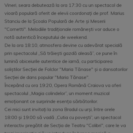
Vineri, seara debutează la ora 17:30 cu un spectacol de
vioară populară oferit de elevii coordonați de prof. Marius
Stanciu de la Școala Populară de Arte și Meserii
"Cornetti". Melodiile tradiționale românești vor aduce o
notă autentică începutului de weekend.
De la ora 18:10, atmosfera devine cu adevărat specială
prin spectacolul „Să trăiești gazdă aleasă”, ce pune în
lumină obiceiurile autentice de iarnă, cu participarea
soliștilor Secției de Folclor "Maria Tănase" și a dansatorilor
Secției de dans popular "Maria Tănase".
Începând cu ora 19:20, Opera Română Craiova va oferi
spectacolul „Magia colindelor”, un moment muzical
emoționant ce surprinde esența sărbătorilor.
Cei mici sunt invitați la zona Bradul cu urși, între orele
18:00 și 19:00 să vadă „Cutia cu povești”, un spectacol
interactiv pregătit de Secția de Teatru "Colibri", care le va