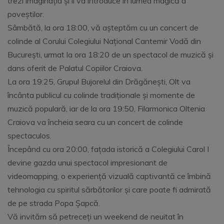
trezi imaginația și îi va introduce în lumea magică a
poveștilor.
Sâmbătă, la ora 18:00, vă așteptăm cu un concert de
colinde al Corului Colegiului Național Cantemir Vodă din
București, urmat la ora 18:20 de un spectacol de muzică și
dans oferit de Palatul Copiilor Craiova.
La ora 19:25, Grupul Bujorelul din Drăgănești, Olt va
încânta publicul cu colinde tradiționale și momente de
muzică populară, iar de la ora 19:50, Filarmonica Oltenia
Craiova va încheia seara cu un concert de colinde
spectaculos.
Începând cu ora 20:00, fațada istorică a Colegiului Carol I
devine gazda unui spectacol impresionant de
videomapping, o experiență vizuală captivantă ce îmbină
tehnologia cu spiritul sărbătorilor și care poate fi admirată
de pe strada Popa Șapcă.
Vă invităm să petreceți un weekend de neuitat în