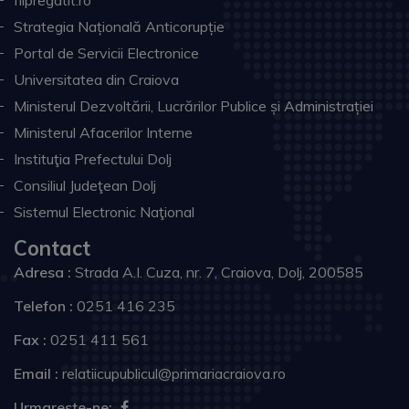
fiipregatit.ro
Strategia Națională Anticorupție
Portal de Servicii Electronice
Universitatea din Craiova
Ministerul Dezvoltării, Lucrărilor Publice și Administrației
Ministerul Afacerilor Interne
Instituţia Prefectului Dolj
Consiliul Judeţean Dolj
Sistemul Electronic Naţional
Contact
Adresa :
Strada A.I. Cuza, nr. 7, Craiova, Dolj, 200585
Telefon :
0251 416 235
Fax :
0251 411 561
Email :
relatiicupublicul@primariacraiova.ro
Urmareste-ne: